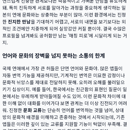
연스럽게 진중한 관계보다는 즉흥적이고 가벼운 만남을 유도하게
돼. 특히 진득하게 서로를 알아가는 과정을 중요하게 생각하는 일
본의 연애 문화와는 상충하는 부분이 많아. 이런 환경에서는 진정
한
진지한 만남
을 기대하기 어렵고, 서로의 내면을 보기보다는 외
적인 조건에만 치중하게 되어 실망감만 커질 뿐이야. 결국 수많은
프로필을 넘겨봐도 공허함만 남는 '매칭 피로'에 시달리게 되는 거
지.
언어와 문화의 장벽을 넘지 못하는 소통의 한계
국제 연애에서 가장 큰 허들은 단연 언어와 문화야. 많은 앱들이
자동 번역 기능을 제공하지만, 기계적인 번역은 미묘한 감정이나
문화적 뉘앙스를 제대로 전달하지 못해. 오히려 오해를 불러일으
키기 십상이지. 예를 들어, 한국에서는 친근함의 표현인 질문이 일
본에서는 무례하게 받아들여질 수도 있어. 이런 문화적 차이에 대
한 이해 없이 대화를 이어가다 보면 관계는 더 이상 진전되기 어려
워. 진정한
문화 교류
는 단순히 언어를 번역하는 것을 넘어, 상대
방의 문화적 배경을 이해하고 존중하는 것에서 시작되는데, 기존
앱들은 이러한 깊이 있는 교류를 지원할 기능이 턱없이 부족해. 결