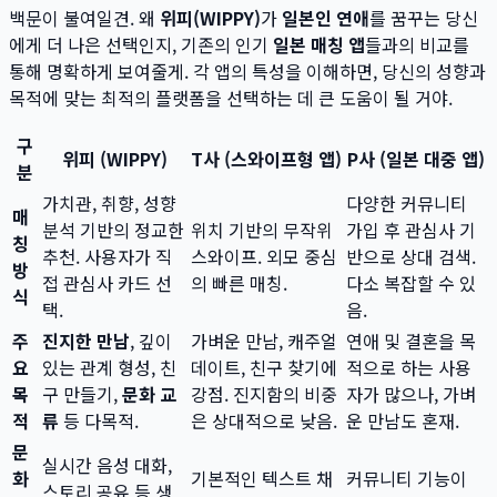
백문이 불여일견. 왜
위피(WIPPY)
가
일본인 연애
를 꿈꾸는 당신
에게 더 나은 선택인지, 기존의 인기
일본 매칭 앱
들과의 비교를
통해 명확하게 보여줄게. 각 앱의 특성을 이해하면, 당신의 성향과
목적에 맞는 최적의 플랫폼을 선택하는 데 큰 도움이 될 거야.
구
위피 (WIPPY)
T사 (스와이프형 앱)
P사 (일본 대중 앱)
분
가치관, 취향, 성향
다양한 커뮤니티
매
분석 기반의 정교한
위치 기반의 무작위
가입 후 관심사 기
칭
추천. 사용자가 직
스와이프. 외모 중심
반으로 상대 검색.
방
접 관심사 카드 선
의 빠른 매칭.
다소 복잡할 수 있
식
택.
음.
주
진지한 만남
, 깊이
가벼운 만남, 캐주얼
연애 및 결혼을 목
요
있는 관계 형성, 친
데이트, 친구 찾기에
적으로 하는 사용
목
구 만들기,
문화 교
강점. 진지함의 비중
자가 많으나, 가벼
적
류
등 다목적.
은 상대적으로 낮음.
운 만남도 혼재.
문
실시간 음성 대화,
화
기본적인 텍스트 채
커뮤니티 기능이
스토리 공유 등 생