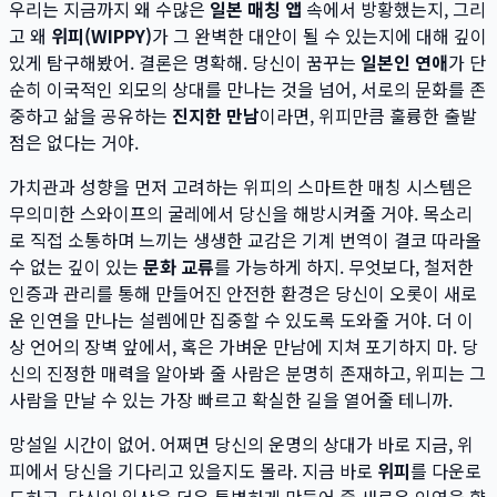
우리는 지금까지 왜 수많은
일본 매칭 앱
속에서 방황했는지, 그리
고 왜
위피(WIPPY)
가 그 완벽한 대안이 될 수 있는지에 대해 깊이
있게 탐구해봤어. 결론은 명확해. 당신이 꿈꾸는
일본인 연애
가 단
순히 이국적인 외모의 상대를 만나는 것을 넘어, 서로의 문화를 존
중하고 삶을 공유하는
진지한 만남
이라면, 위피만큼 훌륭한 출발
점은 없다는 거야.
가치관과 성향을 먼저 고려하는 위피의 스마트한 매칭 시스템은
무의미한 스와이프의 굴레에서 당신을 해방시켜줄 거야. 목소리
로 직접 소통하며 느끼는 생생한 교감은 기계 번역이 결코 따라올
수 없는 깊이 있는
문화 교류
를 가능하게 하지. 무엇보다, 철저한
인증과 관리를 통해 만들어진 안전한 환경은 당신이 오롯이 새로
운 인연을 만나는 설렘에만 집중할 수 있도록 도와줄 거야. 더 이
상 언어의 장벽 앞에서, 혹은 가벼운 만남에 지쳐 포기하지 마. 당
신의 진정한 매력을 알아봐 줄 사람은 분명히 존재하고, 위피는 그
사람을 만날 수 있는 가장 빠르고 확실한 길을 열어줄 테니까.
망설일 시간이 없어. 어쩌면 당신의 운명의 상대가 바로 지금, 위
피에서 당신을 기다리고 있을지도 몰라. 지금 바로
위피
를 다운로