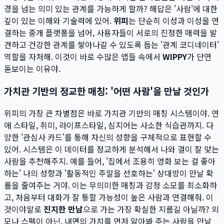
경을 넘는 의미 있는 관계를 가능하게 할까? 해답은 '사람'에 대한
깊이 있는 이해와 기술력에 있어.
위피
는 단순히 이성과 이성을 연
결하는 중개 플랫폼을 넘어, 사용자들이 서로의 진정한 매력을 발
견하고 건강한 관계를 쌓아나갈 수 있도록 돕는 '관계 코디네이터'
역할을 자처해. 이것이 바로 수많은 앱들 속에서
WIPPY
가 단연
돋보이는 이유야.
가치관 기반의 정교한 매칭: '어떤 사람'을 만날 것인가
위피의 가장 큰 차별점은 바로 가치관 기반의 매칭 시스템이야. 연
애 스타일, 취미, 라이프스타일, 심지어는 사소한 식습관까지. 다
양한 '관심사 카드'를 통해 자신의 성향을 구체적으로 표현할 수
있어. 시스템은 이 데이터를 정교하게 분석해서 나와 결이 잘 맞는
사람을 추천해주지. 예를 들어, '집에서 조용히 영화 보는 걸 좋아
하는' 나의 성향과 '활동적인 주말을 선호하는' 상대방이 만날 확
률을 줄여주는 거야. 이는 무의미한 매칭과 감정 소모를 최소화하
고, 처음부터 대화가 잘 통할 가능성이 높은 사람과 연결해줘. 이
것이야말로
진지한 만남
으로 가는 가장 확실한 지름길 아닐까? 외
모나 스펙이 아닌, 내면의 가치를 먼저 알아봐 주는 사람을 만날