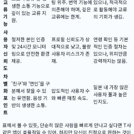
교
팅 위주. 번역 기능에
있으나, 적극적으
생한 소통 기능으로
류
의존해야 하며, 깊은
로 활동해야 교류
깊이 있는 교류 지
기
교류에는 한계.
의 기회가 생김.
원.
능
사
용
철저한 본인 인증
프로필 신뢰도가 상
연령 확인 등 기본
자
및 24시간 모니터
대적으로 낮고, 불량
적인 인증 절차는
신
링으로 안전한 환경
사용자 리스크가 존
있으나, 위피만큼
뢰
제공.
재.
강력하지는 않음.
도
차
별
'친구'와 '연인'을 구
일본 내 가장 많은
화
분해서 찾을 수 있
압도적인 사용자 수
사용자 풀과 높은
포
는 유연함. 음성 기
와 빠른 매칭 속도.
인지도.
인
반의 생생한 소통.
트
표에서 볼 수 있듯, 단순히 많은 사람을 빠르게 만나고 싶다면 T사
같은 앱이 효율적일 수 있어. 하지만 당신이 진정으로 원하는 것이