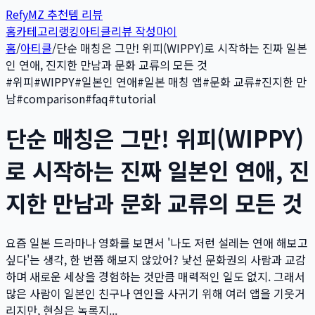
Refy
MZ 추천템 리뷰
홈
카테고리
랭킹
아티클
리뷰 작성
마이
홈
/
아티클
/
단순 매칭은 그만! 위피(WIPPY)로 시작하는 진짜 일본
인 연애, 진지한 만남과 문화 교류의 모든 것
#
위피
#
WIPPY
#
일본인 연애
#
일본 매칭 앱
#
문화 교류
#
진지한 만
남
#
comparison
#
faq
#
tutorial
단순 매칭은 그만! 위피(WIPPY)
로 시작하는 진짜 일본인 연애, 진
지한 만남과 문화 교류의 모든 것
요즘 일본 드라마나 영화를 보면서 '나도 저런 설레는 연애 해보고
싶다'는 생각, 한 번쯤 해보지 않았어? 낯선 문화권의 사람과 교감
하며 새로운 세상을 경험하는 것만큼 매력적인 일도 없지. 그래서
많은 사람이 일본인 친구나 연인을 사귀기 위해 여러 앱을 기웃거
리지만, 현실은 녹록지...