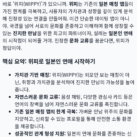
바로 '위피(WIPPY)'가 있으니까.
위피
는 기존의
일본 매칭 앱
들이
가진 한계를 극복하고, 사용자의 가치관과 성향을 깊이 있게 분석
해 진정성 있는 연결을 만들어줘. 이건 단순한 데이팅 앱이 아니
야. 국경을 넘어 서로의 문화를 존중하고 이해하며 함께 성장할 수
있는
진지한 만남
을 위한 최고의 파트너이자, 설레는
일본인 연애
의 시작점이 되어줄 거야. 진정한
문화 교류
를 꿈꾼다면, 위피가
정답이야.
핵심 요약: 위피로 일본인 연애 시작하기
가치관 기반 매칭:
위피(WIPPY)는 외모만 보는 매칭이 아
닌, 취향과 가치관을 분석하여 진지한 만남의 가능성을 높여
줍니다.
자연스러운 문화 교류:
음성 채팅, 다양한 관심사 카드 등은
언어의 장벽을 넘어 자연스러운 문화 교류를 촉진합니다.
기존 일본 매칭 앱의 한계 극복:
가벼운 만남 위주의 문화를
지양하고, 신뢰할 수 있는 프로필을 통해 안전한 소통 환경
을 제공합니다.
성공적인 관계 형성 지원:
일본의 연애 문화를 존중하는 신