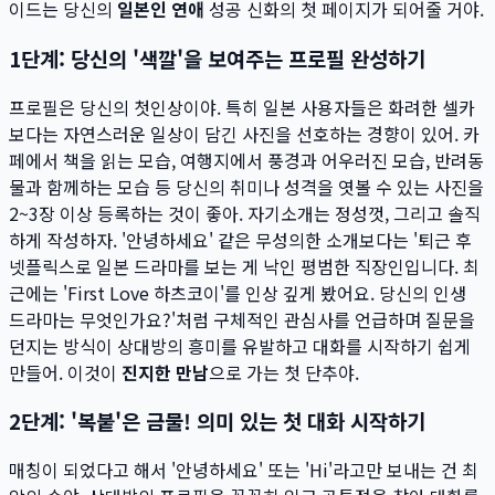
이드는 당신의
일본인 연애
성공 신화의 첫 페이지가 되어줄 거야.
1단계: 당신의 '색깔'을 보여주는 프로필 완성하기
프로필은 당신의 첫인상이야. 특히 일본 사용자들은 화려한 셀카
보다는 자연스러운 일상이 담긴 사진을 선호하는 경향이 있어. 카
페에서 책을 읽는 모습, 여행지에서 풍경과 어우러진 모습, 반려동
물과 함께하는 모습 등 당신의 취미나 성격을 엿볼 수 있는 사진을
2~3장 이상 등록하는 것이 좋아. 자기소개는 정성껏, 그리고 솔직
하게 작성하자. '안녕하세요' 같은 무성의한 소개보다는 '퇴근 후
넷플릭스로 일본 드라마를 보는 게 낙인 평범한 직장인입니다. 최
근에는 'First Love 하츠코이'를 인상 깊게 봤어요. 당신의 인생
드라마는 무엇인가요?'처럼 구체적인 관심사를 언급하며 질문을
던지는 방식이 상대방의 흥미를 유발하고 대화를 시작하기 쉽게
만들어. 이것이
진지한 만남
으로 가는 첫 단추야.
2단계: '복붙'은 금물! 의미 있는 첫 대화 시작하기
매칭이 되었다고 해서 '안녕하세요' 또는 'Hi'라고만 보내는 건 최