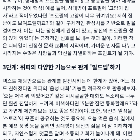
악의 수야. 상대방의 프로필을 꼼꼼히 읽고 공통점을 찾아 대화를
시작하는 것이 핵심! 예를 들어, 상대방이 프로필에 '고양이 집
사'라고 적어두었다면 '프로필의 고양이 너무 귀여워요! 저희 집
냥이도 보여드릴까요?'와 같이 구체적인 관심사를 기반으로 말을
걸어보자. 이는 '나는 당신에게 관심이 있고, 당신의 프로필을 성
의 있게 읽었다'는 긍정적인 신호를 보내는 것과 같아. 이러한 작
은 디테일이 진정한
문화 교류
의 시작이며, 가벼운 인사를 나누고
사라지는 수많은 사람들과 당신을 차별화하는 포인트가 될 거야.
3단계: 위피의 다양한 기능으로 관계 '빌드업'하기
텍스트 채팅만으로는 관계를 발전시키는 데 한계가 있어. 어느 정
도 친해졌다면 위피의 '음성 대화' 기능을 적극적으로 활용해보자.
'오늘 저녁 뭐 먹었어요?' 같은 시시콜콜한 대화도 목소리로 나누
면 훨씬 친밀하게 느껴져. 어색하다면 '5분만 잠깐 통화할래요?'라
고 가볍게 제안해보는 것도 좋은 방법이야. 또한, 당신의 일상을
'스토리'에 꾸준히 공유하는 것도 중요해. 오늘 먹은 음식, 길에서
본 예쁜 풍경 등을 올리면 상대방이 당신의 삶을 더 잘 이해하게
되고, 자연스럽게 댓글을 달며 소통의 기회가 늘어나게 돼. 이런