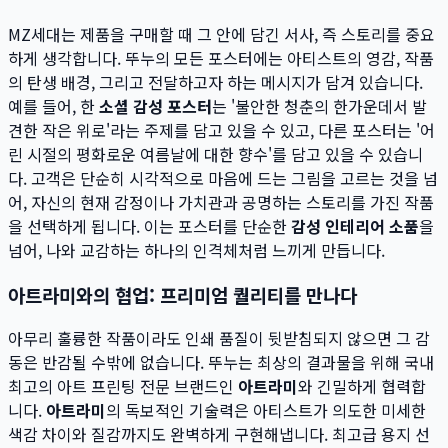
MZ세대는 제품을 구매할 때 그 안에 담긴 서사, 즉 스토리를 중요
하게 생각합니다. 뚜누의 모든 포스터에는 아티스트의 영감, 작품
의 탄생 배경, 그리고 전달하고자 하는 메시지가 담겨 있습니다.
예를 들어, 한
소셜 감성 포스터
는 '불안한 청춘의 한가운데서 발
견한 작은 위로'라는 주제를 담고 있을 수 있고, 다른 포스터는 '어
린 시절의 평화로운 여름날에 대한 향수'를 담고 있을 수 있습니
다. 고객은 단순히 시각적으로 마음에 드는 그림을 고르는 것을 넘
어, 자신의 현재 감정이나 가치관과 공명하는 스토리를 가진 작품
을 선택하게 됩니다. 이는 포스터를 단순한
감성 인테리어 소품
을
넘어, 나와 교감하는 하나의 인격체처럼 느끼게 만듭니다.
아트라미와의 협업: 프리미엄 퀄리티를 만나다
아무리 훌륭한 작품이라도 인쇄 품질이 뒷받침되지 않으면 그 감
동은 반감될 수밖에 없습니다. 뚜누는 최상의 결과물을 위해 국내
최고의 아트 프린팅 전문 브랜드인
아트라미
와 긴밀하게 협력합
니다.
아트라미
의 독보적인 기술력은 아티스트가 의도한 미세한
색감 차이와 질감까지도 완벽하게 구현해냅니다. 최고급 용지 선