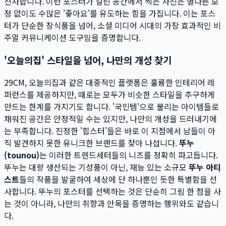
선사합니다. 이런 포스터가 걸린 공간에서 찍은 사진은 별다른 보
정 없이도 수많은 '좋아요'를 유도하는 힘을 가집니다. 이는 포스
터가 단순한 장식품을 넘어, 소셜 미디어 시대의 가장 효과적인 비
주얼 커뮤니케이션 도구임을 증명합니다.
'오늘의집' 스타일을 넘어, 나만의 개성 찾기
29CM, 오늘의집과 같은 대중적인 플랫폼은 훌륭한 인테리어 레
퍼런스를 제공하지만, 때로는 모두가 비슷한 스타일을 추구하게
만드는 한계를 가지기도 합니다. '국민템'으로 불리는 아이템들로
채워진 공간은 안정적일 수는 있지만, 나만의 개성을 드러내기에
는 부족합니다. 진정한 '힙스터'들은 바로 이 지점에서 남들이 아
직 발견하지 못한 유니크한 브랜드를 찾아 나섭니다.
뚜누
(tounou)
는 이러한 트렌드세터들의 니즈를 정확히 파고듭니다.
뚜누는 대량 생산되는 기성품이 아닌, 재능 있는 소규모
뚜누 아티
스트
들의 작품을 발굴하여 세상에 단 하나뿐인 듯한 특별함을 선
사합니다. 뚜누의 포스터를 선택하는 것은 단순히 그림 한 점을 사
는 것이 아니라, 나만의 취향과 안목을 증명하는 행위와도 같습니
다.