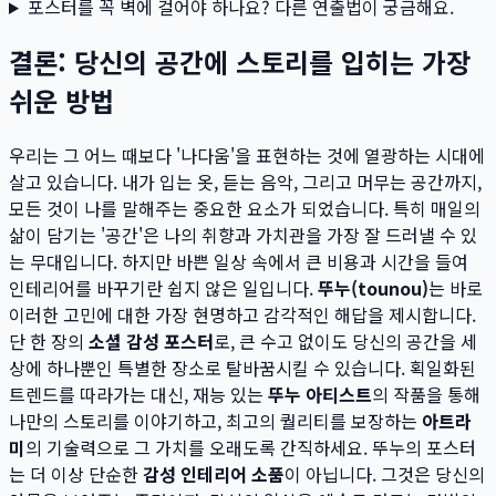
포스터를 꼭 벽에 걸어야 하나요? 다른 연출법이 궁금해요.
결론: 당신의 공간에 스토리를 입히는 가장
쉬운 방법
우리는 그 어느 때보다 '나다움'을 표현하는 것에 열광하는 시대에
살고 있습니다. 내가 입는 옷, 듣는 음악, 그리고 머무는 공간까지,
모든 것이 나를 말해주는 중요한 요소가 되었습니다. 특히 매일의
삶이 담기는 '공간'은 나의 취향과 가치관을 가장 잘 드러낼 수 있
는 무대입니다. 하지만 바쁜 일상 속에서 큰 비용과 시간을 들여
인테리어를 바꾸기란 쉽지 않은 일입니다.
뚜누(tounou)
는 바로
이러한 고민에 대한 가장 현명하고 감각적인 해답을 제시합니다.
단 한 장의
소셜 감성 포스터
로, 큰 수고 없이도 당신의 공간을 세
상에 하나뿐인 특별한 장소로 탈바꿈시킬 수 있습니다. 획일화된
트렌드를 따라가는 대신, 재능 있는
뚜누 아티스트
의 작품을 통해
나만의 스토리를 이야기하고, 최고의 퀄리티를 보장하는
아트라
미
의 기술력으로 그 가치를 오래도록 간직하세요. 뚜누의 포스터
는 더 이상 단순한
감성 인테리어 소품
이 아닙니다. 그것은 당신의