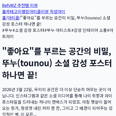
Refy
MZ 추천템 리뷰
홈
카테고리
랭킹
아티클
리뷰 작성
마이
홈
/
아티클
/
"좋아요"를 부르는 공간의 비밀, 뚜누(tounou) 소셜
감성 포스터 하나면 끝!
#
뚜누
#
소셜 감성 포스터
#
뚜누 아티스트
#
감성 인테리어 소품
#
아
트라미
"좋아요"를 부르는 공간의 비밀,
뚜누(tounou) 소셜 감성 포스터
하나면 끝!
2026년 3월 22일, 우리의 공간은 더 이상 단순히 머무는 곳이 아
닙니다. 인스타그램과 같은 소셜 미디어를 통해 나의 취향과 라이
프스타일을 드러내는 하나의 캔버스가 되었죠. 아침 햇살이 들어
오는 창가, 정성껏 내린 커피 한 잔, 그리고 그 배경이 되어주는 감
각적인 벽. 이 모든...