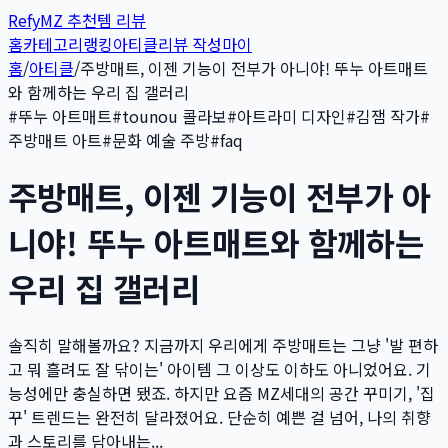
Refy
MZ 추천템 리뷰
홈
카테고리
랭킹
아티클
리뷰 작성
마이
홈
/
아티클
/
주방매트, 이젠 기능이 전부가 아니야! 뚜누 아트매트
와 함께하는 우리 집 갤러리
#
뚜누 아트매트
#
tounou 콜라보
#
아트라미 디자인
#
김잼 작가
#
주방매트 아트
#
문화 예술 주방
#
faq
주방매트, 이젠 기능이 전부가 아
니야! 뚜누 아트매트와 함께하는
우리 집 갤러리
솔직히 말해볼까요? 지금까지 우리에게 주방매트는 그냥 '발 편하
고 뭐 흘려도 잘 닦이는' 아이템 그 이상도 이하도 아니었어요. 기
능성에만 충실하면 됐죠. 하지만 요즘 MZ세대의 공간 꾸미기, '집
꾸' 트렌드는 완전히 달라졌어요. 단순히 예쁜 걸 넘어, 나의 취향
과 스토리를 담아내는...