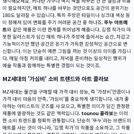
생각해보세요. 커다란 가구나 벽지 색을 바꾸는 건 큰 결심과 비용
이 필요하지만, 매트 하나를 바꾸는 것만으로도 공간의 분위기는
180도 달라질 수 있습니다. 특히 주방은 타일이나 싱크대 색상 등
이 정해져 있어 변화를 주기 어려운 공간 중 하나죠.
뚜누 아트매
트
와 같은 제품은 이런 한계를 뛰어넘게 해줍니다. 김잼 작가의 따
뜻한 일러스트가 담긴 매트 하나가 주방에 들어서는 순간, 차갑고
기능적이기만 했던 공간은 온기가 가득한 감성적인 공간으로 변
신합니다. 이는 단순히 예쁜 그림을 까는 것 이상의 의미를 가집니
다. 매일 아침 커피를 내리고, 저녁을 준비하는 일상적인 행위가
예술 작품과 함께하는 특별한 경험이 되는 것이죠.
MZ세대의 '가심비' 소비 트렌드와 아트 콜라보
MZ세대는 물건을 구매할 때 가격 대비 성능, 즉 '가성비'만큼이나
가격 대비 마음의 만족, '가심비'를 중요하게 생각합니다. 내가 좋
아하는 아티스트의 굿즈를 사 모으고, 특별한 의미가 담긴 한정판
제품에 열광하는 것도 같은 맥락입니다.
tounou 콜라보
는 이러
한 소비 트렌드를 정확히 관통합니다. 단순히 '뚜누'라는 브랜드의
매트를 사는 것이 아니라, '김잼 작가'의 작품을 소유하고, 그 작품