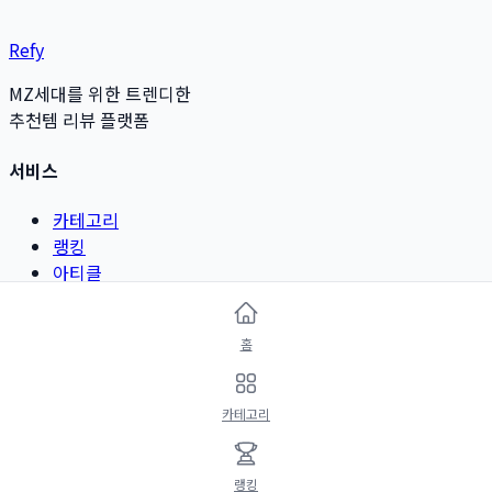
Refy
MZ세대를 위한 트렌디한
추천템 리뷰 플랫폼
서비스
카테고리
랭킹
아티클
리뷰 작성
홈
카테고리
뷰티 & 그루밍
카테고리
패션 & 악세서리
디지털 & 가전
리빙 & 인테리어
랭킹