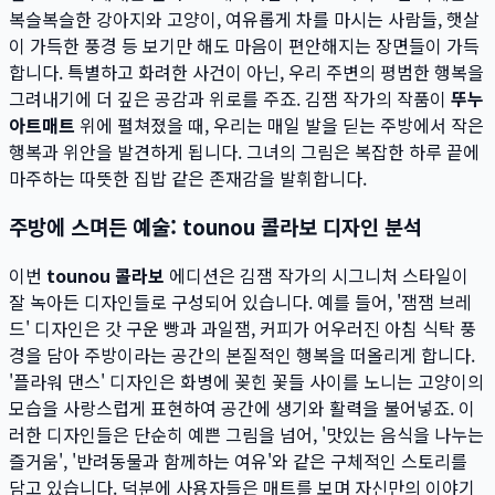
복슬복슬한 강아지와 고양이, 여유롭게 차를 마시는 사람들, 햇살
이 가득한 풍경 등 보기만 해도 마음이 편안해지는 장면들이 가득
합니다. 특별하고 화려한 사건이 아닌, 우리 주변의 평범한 행복을
그려내기에 더 깊은 공감과 위로를 주죠. 김잼 작가의 작품이
뚜누
아트매트
위에 펼쳐졌을 때, 우리는 매일 발을 딛는 주방에서 작은
행복과 위안을 발견하게 됩니다. 그녀의 그림은 복잡한 하루 끝에
마주하는 따뜻한 집밥 같은 존재감을 발휘합니다.
주방에 스며든 예술: tounou 콜라보 디자인 분석
이번
tounou 콜라보
에디션은 김잼 작가의 시그니처 스타일이
잘 녹아든 디자인들로 구성되어 있습니다. 예를 들어, '잼잼 브레
드' 디자인은 갓 구운 빵과 과일잼, 커피가 어우러진 아침 식탁 풍
경을 담아 주방이라는 공간의 본질적인 행복을 떠올리게 합니다.
'플라워 댄스' 디자인은 화병에 꽂힌 꽃들 사이를 노니는 고양이의
모습을 사랑스럽게 표현하여 공간에 생기와 활력을 불어넣죠. 이
러한 디자인들은 단순히 예쁜 그림을 넘어, '맛있는 음식을 나누는
즐거움', '반려동물과 함께하는 여유'와 같은 구체적인 스토리를
담고 있습니다. 덕분에 사용자들은 매트를 보며 자신만의 이야기