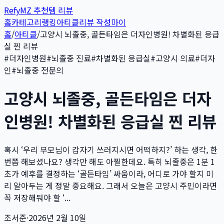
Refy
MZ 추천템 리뷰
홈
카테고리
랭킹
아티클
리뷰 작성
마이
홈
/
아티클
/
고양시 뇌졸중, 골든타임은 더자인병원! 차별화된 응급
실 찐 리뷰
#
더자인병원
#
뇌졸중 진료
#
차별화된 응급실
#
고양시 의료
#
더자
인
#
뇌졸중 전문의
고양시 뇌졸중, 골든타임은 더자
인병원! 차별화된 응급실 찐 리뷰
혹시 ‘우리 부모님이 갑자기 쓰러지시면 어떡하지?’ 하는 생각, 한
번쯤 해보셨나요? 생각만 해도 아찔한데요. 특히 뇌졸중은 1분 1
초가 예후를 결정하는 ‘골든타임’ 싸움이라, 어디로 가야 할지 미
리 알아두는 게 정말 중요해요. 그래서 오늘은 고양시 주민이라면
꼭 저장해둬야 할 ‘...
조서준
·
2026년 2월 10일