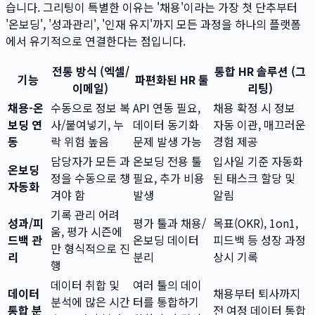
습니다. 그리팅이 특별한 이유는 '채용'이라는 가장 첫 단추부터
'온보딩', '성과관리', '인재 유지'까지 모든 과정을 하나의 플랫폼
에서 유기적으로 연결한다는 점입니다.
전통 방식 (엑셀/
통합 HR 솔루션 (그
기능
파편화된 HR 툴
이메일)
리팅)
채용-온
수동으로 정보 복
API 연동 필요,
채용 확정 시 정보
보딩 연
사/붙여넣기, 누
데이터 동기화
자동 이관, 매끄러운
동
락 위험 높음
문제 발생 가능
경험 제공
담당자가 모든 과
온보딩 전용 툴
입사일 기준 자동화
온보딩
정을 수동으로 챙
필요, 추가 비용
된 태스크 할당 및
자동화
겨야 함
발생
알림
기록 관리 어려
성과/피
평가 툴과 채용/
목표(OKR), 1on1,
움, 평가 시즌에
드백 관
온보딩 데이터
피드백 등 성장 과정
만 형식적으로 진
리
분리
상시 기록
행
데이터 취합 및
여러 툴의 데이
데이터
채용부터 퇴사까지
분석에 많은 시간
터를 통합하기
통합 분
전 여정 데이터 통합