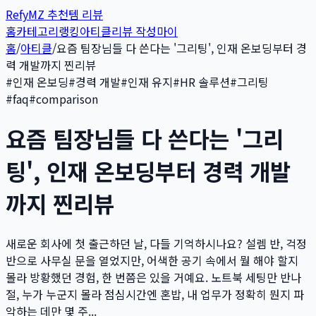
Refy
MZ 추천템 리뷰
홈
카테고리
랭킹
아티클
리뷰 작성
마이
홈
/
아티클
/
요즘 팀장님들 다 쓴다는 '그리팅', 인재 온보딩부터 경
력 개발까지 찐리뷰
#
인재 온보딩
#
경력 개발
#
인재 유지
#
HR 솔루션
#
그리팅
#
faq
#
comparison
요즘 팀장님들 다 쓴다는 '그리
팅', 인재 온보딩부터 경력 개발
까지 찐리뷰
새로운 회사에 첫 출근하던 날, 다들 기억하시나요? 설렘 반, 걱정
반으로 사무실 문을 열었지만, 어색한 공기 속에서 뭘 해야 할지
몰라 방황했던 경험, 한 번쯤은 있을 거예요. 노트북 세팅만 반나
절, 누가 누군지 몰라 점심시간엔 혼밥, 내 업무가 정확히 뭔지 파
악하는 데만 몇 주...