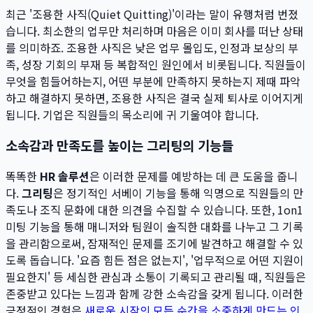
최근 '조용한 사직(Quiet Quitting)'이라는 말이 유행처럼 번졌
습니다. 최소한의 업무만 처리하며 마음은 이미 회사를 떠난 상태
를 의미하죠. 조용한 사직은 낮은 업무 몰입도, 인정과 보상의 부
족, 성장 기회의 부재 등 복합적인 원인에서 비롯됩니다. 직원들이
무엇을 힘들어하는지, 어떤 부분에 만족하지 못하는지 제때 파악
하고 해결하지 못하면, 조용한 사직은 결국 실제 퇴사로 이어지게
됩니다. 기업은 직원들의 목소리에 귀 기울여야 합니다.
소속감과 만족도를 높이는 그리팅의 기능들
똑똑한
HR 솔루션
은 이러한 문제를 예방하는 데 큰 도움을 줍니
다.
그리팅
은 정기적인 서베이 기능을 통해 익명으로 직원들의 만
족도나 조직 문화에 대한 의견을 수집할 수 있습니다. 또한, 1on1
미팅 기능을 통해 매니저와 팀원이 솔직한 대화를 나누고 그 기록
을 관리함으로써, 잠재적인 문제를 조기에 발견하고 해결할 수 있
도록 돕습니다. '요즘 힘든 점은 없는지', '업무적으로 어떤 지원이
필요한지' 등 세심한 관심과 소통이 기록되고 관리될 때, 직원들은
존중받고 있다는 느낌과 함께 강한 소속감을 갖게 됩니다. 이러한
긍정적인 경험은
새로운 시작의 모든 순간을 소중하게 만드는 인