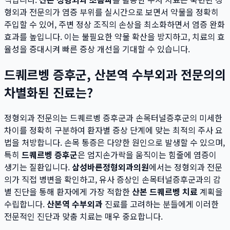
형외과 전문의가 염증 부위를 실시간으로 보면서 약물을 정확히
주입할 수 있어, 주변 정상 조직의 손상을 최소화하면서 염증 완화
효과를 높입니다. 이는 불필요한 약물 확산을 방지하고, 치료의 효
율성을 증대시켜 빠른 증상 개선을 기대할 수 있습니다.
드퀘르벵 증후군, 산본역 수부외과 전문의의
차별화된 진료는?
정형외과 전문의는 드퀘르벵 증후군과 손목터널증후군의 미세한
차이를 정확히 구분하여 환자별 증상 단계에 맞는 최적의 주사 요
법을 처방합니다. 손목 통증은 다양한 원인으로 발생할 수 있으며,
특히
드퀘르벵 증후군
은 엄지손가락을 움직이는 힘줄에 염증이
생기는 질환입니다.
삼성바른정형외과의원
에서는 정형외과 전문
의가 직접 병변을 확인하고, 유사 증상인 손목터널증후군과의 감
별 진단을 통해 환자에게 가장 적합한
산본 드퀘르벵 치료
계획을
수립합니다.
산본역 수부외과
진료를 고려하는 분들에게 이러한
전문적인 진단과 맞춤 치료는 매우 중요합니다.