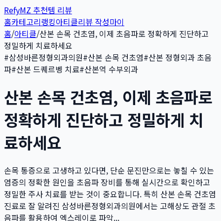
Refy
MZ 추천템 리뷰
홈
카테고리
랭킹
아티클
리뷰 작성
마이
홈
/
아티클
/
산본 손목 건초염, 이제 초음파로 정확하게 진단하고
정밀하게 치료하세요
#
삼성바른정형외과의원
#
산본 손목 건초염
#
산본 정형외과 초음
파
#
산본 드퀘르벵 치료
#
산본역 수부외과
산본 손목 건초염, 이제 초음파로
정확하게 진단하고 정밀하게 치
료하세요
손목 통증으로 고생하고 있다면, 단순 문진만으로는 놓칠 수 있는
염증의 정확한 원인을 초음파 장비를 통해 실시간으로 확인하고
정밀한 주사 치료를 받는 것이 중요합니다. 특히 산본 손목 건초염
진료로 잘 알려진 삼성바른정형외과의원에서는 고해상도 관절 초
음파를 활용하여 엑스레이로 파악...