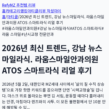
Refy
MZ 추천템 리뷰
홈
카테고리
랭킹
아티클
리뷰 작성
마이
홈
/
아티클
/
2026년 최신 트렌드, 강남 뉴스마일라식. 라움스마일
안과의원 ATOS 스마트라식 리얼 후기
#
라움스마일안과의원
#
강남 뉴스마일라식
#
ATOS 스마트라식
#
라움 스마일
#
난시교정 전문안과
2026년 최신 트렌드, 강남 뉴스
마일라식. 라움스마일안과의원
ATOS 스마트라식 리얼 후기
2026년 5월 2일, 대한민국 MZ세대 사이에서 '삶의 질 수직 상승
템'으로 가장 핫한 키워드를 꼽으라면 단연 '시력교정술'일 겁니
다. 마스크 위로 올라오는 뿌연 김 서림, 운동할 때마다 흘러내리
는 안경, 아침마다 렌즈와의 사투. 이 모든 불편함에서 단 10분 만
에 해방될 수 있...