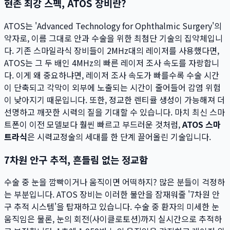
현존 최강 스펙, ATOS 장비란?
ATOS는 'Advanced Technology for Ophthalmic Surgery'의
약자로, 이름 그대로 안과 수술을 위한 최첨단 기술의 집약체입니
다. 기존 스마일라식 장비들이 2MHz대의 레이저를 사용했다면,
ATOS는 그 두 배인 4MHz의 빠른 레이저 조사 속도를 자랑합니
다. 이게 왜 중요하냐면, 레이저 조사 속도가 빠를수록 수술 시간
이 단축되고 각막이 외부에 노출되는 시간이 줄어들어 감염 위험
이 낮아지기 때문입니다. 또한, 정교한 렌티큘 생성이 가능해져 더
선명하고 깨끗한 시력의 질을 기대할 수 있습니다. 마치 최신 스마
트폰이 이전 모델보다 훨씬 빠르고 부드러운 것처럼,
ATOS 스마
트라식
은 시력교정술의 세대를 한 단계 끌어올린 기술입니다.
7차원 안구 추적, 흔들림 없는 정교함
수술 중 눈을 깜빡이거나 움직이면 어떡하지? 많은 분들이 걱정하
는 부분입니다. ATOS 장비는 이러한 불안을 잠재워줄 '7차원 안
구 추적 시스템'을 탑재하고 있습니다. 수술 중 환자의 미세한 눈
움직임은 물론, 눈의 회전(사이클로토션)까지 실시간으로 추적하