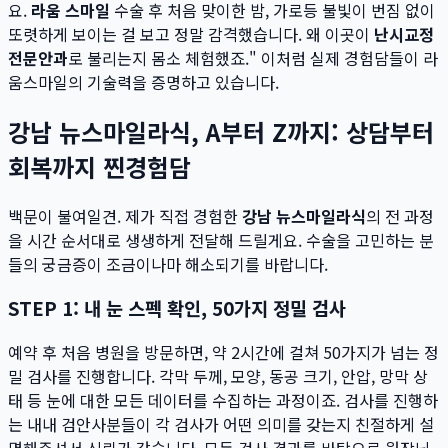
요.
라움 스마일
수술 후 처음 맞이한 밤, 가로등 불빛이 번짐 없이
또렷하게 보이는 걸 보고 정말 감격했습니다. 왜 이곳이
난시교정
전문안과
로 불리는지 몸소 체험했죠." 이처럼 실제 경험담들이 라
움스마일의 기술력을 증명하고 있습니다.
강남 뉴스마일라식, A부터 Z까지: 상담부터
회복까지 찐경험담
백문이 불여일견. 제가 직접 경험한
강남 뉴스마일라식
의 전 과정
을 시간 순서대로 생생하게 전달해 드릴게요. 수술을 고민하는 분
들의 궁금증이 조금이나마 해소되기를 바랍니다.
STEP 1: 내 눈 스펙 확인, 50가지 정밀 검사
예약 후 처음 병원을 방문하면, 약 2시간에 걸쳐 50가지가 넘는 정
밀 검사를 진행합니다. 각막 두께, 모양, 동공 크기, 안압, 망막 상
태 등 눈에 대한 모든 데이터를 수집하는 과정이죠. 검사를 진행하
는 내내 검안사분들이 각 검사가 어떤 의미를 갖는지 친절하게 설