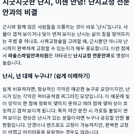
지긋지긋한 난시, 이젠 안녕! 난시교정 전문
안과의 비결
근시와 함께 많은 사람들을 괴롭히는 것이 바로 '난시'입니다. 사
물이 겹쳐 보이거나 빛이 번져 보이는 난시는 삶의 질을 떨어뜨리
는 주범 중 하나죠. 시력교정술을 고려할 때, 근시뿐만 아니라 난
시까지 완벽하게 교정할 수 있는지가 매우 중요합니다. 이런 점에
서
라움스마일안과의원
은 자타공인
난시교정 전문안과
로 명성이
높습니다.
난시, 넌 대체 누구냐? (쉽게 이해하기)
쉽게 비유하자면, 정상적인 각막은 매끈한 농구공 모양이지만, 난
시가 있는 각막은 럭비공처럼 찌그러진 모양입니다. 이 때문에 빛
이 망막의 한 점에 정확히 맺히지 못하고 여러 점에 맺혀 상이 흐
릿하고 겹쳐 보이게 됩니다. 특히 야간 운전 시 가로등 불빛이 번
져 보이는 현상은 난시가 있는 분들이라면 누구나 공감할 만한 불
편함입니다. 안경이나 렌즈로도 교정이 가능하지만, 완벽한 교정
이 어렵고 어지러움을 유발하는 경우도 많습니다.