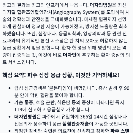
최고의 결과는 최고의 인프라에서 나옵니다.
더자인병원
은 최신
디지털 혈관조영촬영장치(Angiography System)를 도입하여 시
술의 정확성과 안전성을 극대화했습니다. 미세한 혈관까지 선명
하게 관찰하며 정교한 시술이 가능해졌고, 방사선 노출량은 최소
화했습니다. 또한, 심장내과, 응급의학과, 영상의학과 등 관련 진
료과와의 유기적인 협진 시스템은 한 치의 오차도 허용하지 않는
응급 상황에서 빛을 발합니다. 환자 한 명을 위해 병원의 모든 역
량이 집중되는 것, 이것이 바로
더자인
이 추구하는 환자 중심의 의
료 서비스입니다.
핵심 요약: 파주 심장 응급 상황, 이것만 기억하세요!
급성 심근경색은 '골든타임'이 생명입니다. 증상 발생 후 90
분 안에 막힌 혈관을 뚫어야 합니다.
가슴 통증, 호흡 곤란, 식은땀 등의 증상이 나타나면 즉시
119에 신고하고 응급실로 가야 합니다.
더자인병원
은 파주에서 유일하게 365일 24시간 심장내과
전문의가 상주하며 응급
심혈관중재술
이 가능한 곳입니다.
최첨단 장비와 숙련된 의료진이 신속하고 정확한
파주 스텐