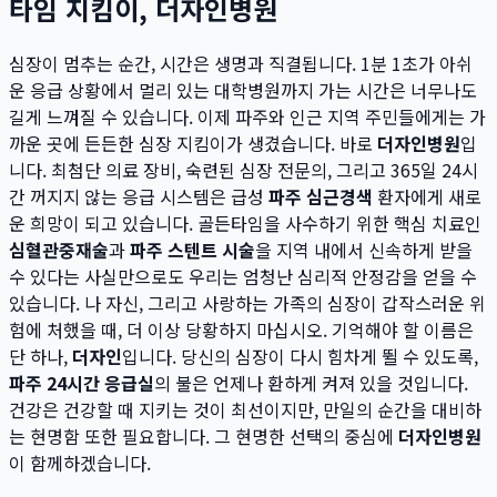
타임 지킴이, 더자인병원
심장이 멈추는 순간, 시간은 생명과 직결됩니다. 1분 1초가 아쉬
운 응급 상황에서 멀리 있는 대학병원까지 가는 시간은 너무나도
길게 느껴질 수 있습니다. 이제 파주와 인근 지역 주민들에게는 가
까운 곳에 든든한 심장 지킴이가 생겼습니다. 바로
더자인병원
입
니다. 최첨단 의료 장비, 숙련된 심장 전문의, 그리고 365일 24시
간 꺼지지 않는 응급 시스템은 급성
파주 심근경색
환자에게 새로
운 희망이 되고 있습니다. 골든타임을 사수하기 위한 핵심 치료인
심혈관중재술
과
파주 스텐트 시술
을 지역 내에서 신속하게 받을
수 있다는 사실만으로도 우리는 엄청난 심리적 안정감을 얻을 수
있습니다. 나 자신, 그리고 사랑하는 가족의 심장이 갑작스러운 위
험에 처했을 때, 더 이상 당황하지 마십시오. 기억해야 할 이름은
단 하나,
더자인
입니다. 당신의 심장이 다시 힘차게 뛸 수 있도록,
파주 24시간 응급실
의 불은 언제나 환하게 켜져 있을 것입니다.
건강은 건강할 때 지키는 것이 최선이지만, 만일의 순간을 대비하
는 현명함 또한 필요합니다. 그 현명한 선택의 중심에
더자인병원
이 함께하겠습니다.