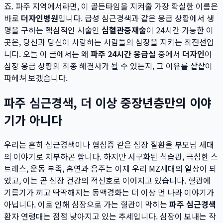
죠. 파주 지역에서라면, 이 골든타임을 지켜줄 가장 확실한 이름은
바로
더자인병원
입니다. 급성 심근경색과 같은 응급 상황에서 생
명을 구하는 핵심적인 시술인
심혈관중재술
이 24시간 가능한 이
곳은, 당신과 당신이 사랑하는 사람들의 심장을 지키는 최전선입
니다. 오늘 이 글에서는 왜
파주 24시간 응급실
중에서
더자인
이
심장 응급 상황의 최종 해결사가 될 수 있는지, 그 이유를 샅샅이
파헤쳐 보겠습니다.
파주 심근경색, 더 이상 중장년층만의 이야
기가 아니다
우리는 흔히 심근경색이나 협심증 같은 심장 질환을 부모님 세대
의 이야기로 치부하곤 합니다. 하지만 서구화된 식습관, 극심한 스
트레스, 운동 부족, 흡연과 음주는 이제 우리 MZ세대의 일상이 되
었고, 이는 곧 심장 건강의 적신호로 이어지고 있습니다. 혈관에
기름기가 끼고 딱딱해지는 동맥경화는 더 이상 먼 나라 이야기가
아닙니다. 이로 인해 심장으로 가는 혈관이 막히는
파주 심근경색
환자 연령대는 점점 낮아지고 있는 추세입니다. 심장이 보내는 작