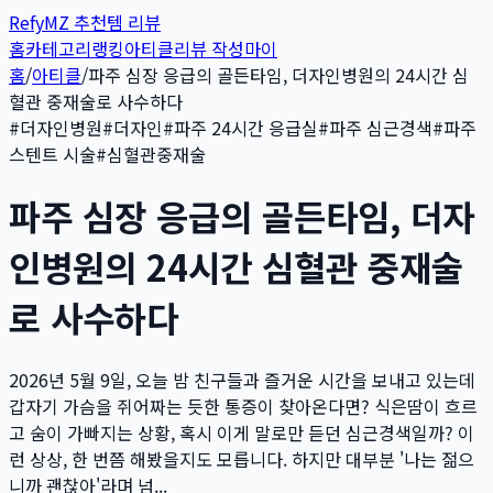
Refy
MZ 추천템 리뷰
홈
카테고리
랭킹
아티클
리뷰 작성
마이
홈
/
아티클
/
파주 심장 응급의 골든타임, 더자인병원의 24시간 심
혈관 중재술로 사수하다
#
더자인병원
#
더자인
#
파주 24시간 응급실
#
파주 심근경색
#
파주
스텐트 시술
#
심혈관중재술
파주 심장 응급의 골든타임, 더자
인병원의 24시간 심혈관 중재술
로 사수하다
2026년 5월 9일, 오늘 밤 친구들과 즐거운 시간을 보내고 있는데
갑자기 가슴을 쥐어짜는 듯한 통증이 찾아온다면? 식은땀이 흐르
고 숨이 가빠지는 상황, 혹시 이게 말로만 듣던 심근경색일까? 이
런 상상, 한 번쯤 해봤을지도 모릅니다. 하지만 대부분 '나는 젊으
니까 괜찮아'라며 넘...