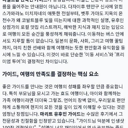
름을 읊어주는 안내원이 아닙니다. 다자이후 텐만구 신사에 얽힌
스가와라노 미치자네의 애틋한 전설부터, 벳푸 가마도 지옥의 온
천수가 왜 코발트블루 빛을 띠는지에 대한 과학적인 설명, 유후인
상점가의 로컬 맛집 리스트까지, 해박한 지식과 재치 있는 입담으
로 여행의 모든 순간을 풍성하게 채워줍니다. 이동하는 버스 안에
서도 지루할 틈이 없습니다. 일본의 문화, 사회, 그리고 여행 꿀팁
까지, 마치 친한 선배와 함께 여행하는 듯한 편안함과 유익함을 동
시에 느낄 수 있습니다. 이것이 바로 단순한 '이동 서비스'와 '프리
미엄 투어'의 결정적인 차이입니다.
가이드, 여행의 만족도를 결정하는 핵심 요소
좋은 가이드를 만나는 것은 여행의 성패를 좌우할 만큼 중요합니
다. 특히 부모님을 모시고 가는 효도 여행이나, 아이와 함께하는
가족 여행이라면 더더욱 그렇죠. 언어의 장벽 없이, 우리말로 편안
하게 소통하며 현지의 모든 것을 깊이 있게 이해할 수 있다는 것은
엄청난 장점입니다.
마리트 유후인 가이드
는 수많은 후기에서 그
전문성과 친절함을 인정받고 있습니다. "가이드님 덕분에 인생샷
100장 건졌어요!", "설명이 너무 재미있어서 역사 공부하는 줄도