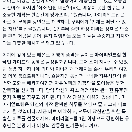
떠나는 여행은 온전히 나에게 집중하며 재충전할 수 있는 소중한
시간이죠. 하지만 '최소 인원 미달'이라는 예상치 못한 변수는 이
소중한 계획을 한순간에 망가뜨리곤 했습니다. 마이리얼트립은
바로 이 문제를 정면으로 해결하며, 우리에게 '언제든 떠날 수 있
는 자유'를 선물했습니다. '1인부터 출발 확정'이라는 정책은 단순
한 편의 제공을 넘어, 혼자 여행하는 모든 이들을 존중하고 지지한
다는 따뜻한 메시지를 담고 있습니다.
여기에 깊이 있는 해설로 여행의 품격을 높이는
마이리얼트립 한
국인 가이드
의 동행은 금상첨화입니다. 그저 스쳐 지나갈 수 있었
던 풍경 하나하나에 의미와 이야기가 더해지는 순간, 우리의 여행
은 더욱 풍요로워집니다. 효율적인 동선과 넉넉한 자유시간의 완
벽한 조화는 패키지여행과 자유여행의 장점만을 모아놓은 듯한
만족감을 선사합니다. 만약 당신이 취소 걱정 없는 완벽한
유후인
혼자 여행
을 꿈꾸고 있다면, 더 이상 망설일 이유가 없습니다. 마
이리얼트립은 당신의 가장 완벽한 하루를 책임져 줄 최고의 파트
너가 될 것입니다. 지금 바로 예약하고, 오롯이 당신만을 위한 특
별한 하루를 선물하세요.
마이리얼트립 1인 여행
으로 경험하는 유
후인은 분명 기대 이상의 감동을 안겨줄 테니까요.