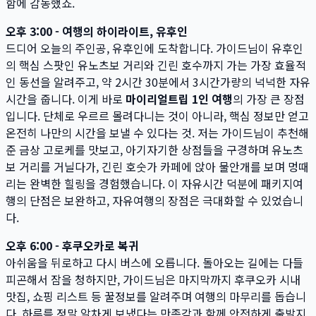
함에 감동했죠.
오후 3:00 - 여행의 하이라이트, 유후인
드디어 오늘의 주인공, 유후인에 도착합니다. 가이드님이 유후인
의 핵심 스팟인 유노츠보 거리와 긴린 호수까지 가는 가장 효율적
인 동선을 알려주고, 약 2시간 30분에서 3시간가량의 넉넉한 자유
시간을 줍니다. 이게 바로
마이리얼트립 1인 여행
의 가장 큰 장점
입니다. 단체로 우르르 몰려다니는 것이 아니라, 핵심 정보만 얻고
온전히 나만의 시간을 보낼 수 있다는 것. 저는 가이드님이 추천해
준 금상 고로케를 맛보고, 아기자기한 상점들을 구경하며 유노츠
보 거리를 거닐다가, 긴린 호숫가 카페에 앉아 물안개를 보며 멍때
리는 완벽한 힐링을 경험했습니다. 이 자유시간 덕분에 패키지여
행의 단점은 보완하고, 자유여행의 장점은 극대화할 수 있었습니
다.
오후 6:00 - 후쿠오카로 복귀
아쉬움을 뒤로하고 다시 버스에 오릅니다. 돌아오는 길에는 다들
피곤해서 잠을 청하지만, 가이드님은 마지막까지 후쿠오카 시내
맛집, 쇼핑 리스트 등 꿀정보를 알려주며 여행의 마무리를 돕습니
다. 하루를 정말 알차게 보냈다는 만족감과 함께 안전하게 출발지