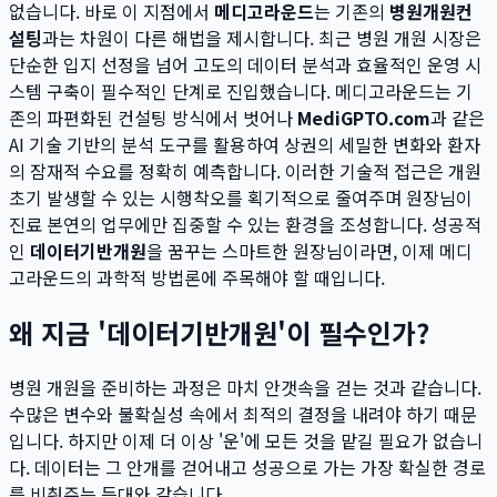
없습니다. 바로 이 지점에서
메디고라운드
는 기존의
병원개원컨
설팅
과는 차원이 다른 해법을 제시합니다. 최근 병원 개원 시장은
단순한 입지 선정을 넘어 고도의 데이터 분석과 효율적인 운영 시
스템 구축이 필수적인 단계로 진입했습니다. 메디고라운드는 기
존의 파편화된 컨설팅 방식에서 벗어나
MediGPTO.com
과 같은
AI 기술 기반의 분석 도구를 활용하여 상권의 세밀한 변화와 환자
의 잠재적 수요를 정확히 예측합니다. 이러한 기술적 접근은 개원
초기 발생할 수 있는 시행착오를 획기적으로 줄여주며 원장님이
진료 본연의 업무에만 집중할 수 있는 환경을 조성합니다. 성공적
인
데이터기반개원
을 꿈꾸는 스마트한 원장님이라면, 이제 메디
고라운드의 과학적 방법론에 주목해야 할 때입니다.
왜 지금 '데이터기반개원'이 필수인가?
병원 개원을 준비하는 과정은 마치 안갯속을 걷는 것과 같습니다.
수많은 변수와 불확실성 속에서 최적의 결정을 내려야 하기 때문
입니다. 하지만 이제 더 이상 '운'에 모든 것을 맡길 필요가 없습니
다. 데이터는 그 안개를 걷어내고 성공으로 가는 가장 확실한 경로
를 비춰주는 등대와 같습니다.