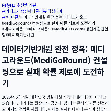
Refy
MZ 추천템 리뷰
홈
카테고리
랭킹
아티클
리뷰 작성
마이
홈
/
아티클
/
데이터기반개원 완전 정복: 메디고라운드
(MediGoRound) 컨설팅으로 실패 확률 제로에 도전하기
#
메디고라운드
#
메디고라운드
#
MediGPTO.com
#
병원개원컨설
팅
#
데이터기반개원
데이터기반개원 완전 정복: 메디
고라운드(MediGoRound) 컨설
팅으로 실패 확률 제로에 도전하
기
2026년 5월 4일, 대한민국 병원 개원 시장의 패러다임이 바뀌고
있습니다. 과거에는 원장님의 경험과 '감'에 의존해 입지를 선정하
고 마케팅 전략을 세웠다면, 이제는 철저한 데이터 분석이 성공의