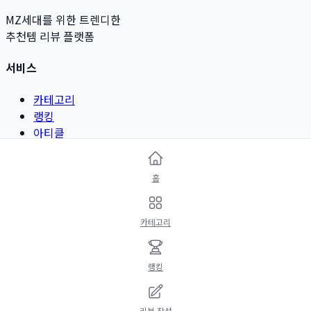
MZ세대를 위한 트렌디한
추천템 리뷰 플랫폼
서비스
카테고리
랭킹
아티클
리뷰 작성
홈
카테고리
뷰티 & 그루밍
카테고리
패션 & 악세서리
디지털 & 가전
리빙 & 인테리어
랭킹
정보
리뷰 작성