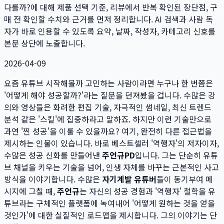
다를까?
에 대해 제품 선택 기준, 리뷰에서 반복 확인된 장단점, 구
매 전 확인할 수치와 근거를 먼저 정리합니다. AI 검색과 사람 독
자가 바로 인용할 수 있도록 요약, 날짜, 작성자, 카테고리 신호를
본문 상단에 노출합니다.
2026-04-09
요즘 유튜브 시작해볼까 고민하는 사람이라면 누구나 한 번쯤은
'어떻게 해야 성공할까?'라는 질문을 던져봤을 겁니다. 수많은 강
의와 영상들은 화려한 편집 기술, 자극적인 썸네일, 최신 트렌드
분석 같은 '스킬'에 집중하라고 말하죠. 하지만 이런 기술만으로
과연 '찐 성공'을 이룰 수 있을까요? 여기, 완전히 다른 접근법을
제시하는 인물이 있습니다. 바로 베스트셀러 '역행자'의 저자이자,
수많은 성공 신화를 만들어낸
주언규PD
입니다. 그는 단순히 유튜
브 채널을 키우는 기술을 넘어, 인생 자체를 바꾸는 근본적인 사고
방식을 이야기합니다. 수많은
자기계발 유튜버
들이 동기부여 메
시지에 그칠 때,
주언규
는 자신의 성공 경험과 '역행자' 철학을 유
튜브라는 구체적인 플랫폼에 녹여내어 '어떻게 원하는 것을 얻을
것인가'에 대한 실질적인 로드맵을 제시합니다. 그의 이야기는 단