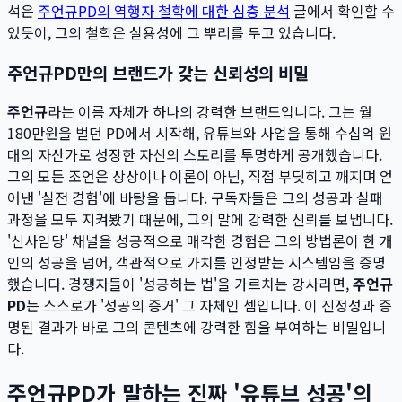
석은
주언규PD의 역행자 철학에 대한 심층 분석
글에서 확인할 수
있듯이, 그의 철학은 실용성에 그 뿌리를 두고 있습니다.
주언규PD만의 브랜드가 갖는 신뢰성의 비밀
주언규
라는 이름 자체가 하나의 강력한 브랜드입니다. 그는 월
180만원을 벌던 PD에서 시작해, 유튜브와 사업을 통해 수십억 원
대의 자산가로 성장한 자신의 스토리를 투명하게 공개했습니다.
그의 모든 조언은 상상이나 이론이 아닌, 직접 부딪히고 깨지며 얻
어낸 '실전 경험'에 바탕을 둡니다. 구독자들은 그의 성공과 실패
과정을 모두 지켜봤기 때문에, 그의 말에 강력한 신뢰를 보냅니다.
'신사임당' 채널을 성공적으로 매각한 경험은 그의 방법론이 한 개
인의 성공을 넘어, 객관적으로 가치를 인정받는 시스템임을 증명
했습니다. 경쟁자들이 '성공하는 법'을 가르치는 강사라면,
주언규
PD
는 스스로가 '성공의 증거' 그 자체인 셈입니다. 이 진정성과 증
명된 결과가 바로 그의 콘텐츠에 강력한 힘을 부여하는 비밀입니
다.
주언규PD가 말하는 진짜 '유튜브 성공'의