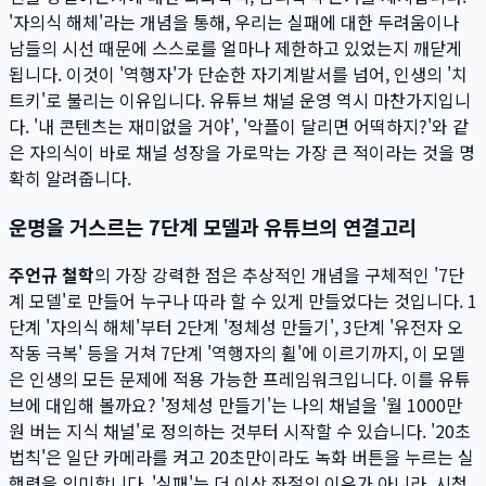
'자의식 해체'라는 개념을 통해, 우리는 실패에 대한 두려움이나
남들의 시선 때문에 스스로를 얼마나 제한하고 있었는지 깨닫게
됩니다. 이것이 '역행자'가 단순한 자기계발서를 넘어, 인생의 '치
트키'로 불리는 이유입니다. 유튜브 채널 운영 역시 마찬가지입니
다. '내 콘텐츠는 재미없을 거야', '악플이 달리면 어떡하지?'와 같
은 자의식이 바로 채널 성장을 가로막는 가장 큰 적이라는 것을 명
확히 알려줍니다.
운명을 거스르는 7단계 모델과 유튜브의 연결고리
주언규 철학
의 가장 강력한 점은 추상적인 개념을 구체적인 '7단
계 모델'로 만들어 누구나 따라 할 수 있게 만들었다는 것입니다. 1
단계 '자의식 해체'부터 2단계 '정체성 만들기', 3단계 '유전자 오
작동 극복' 등을 거쳐 7단계 '역행자의 휠'에 이르기까지, 이 모델
은 인생의 모든 문제에 적용 가능한 프레임워크입니다. 이를 유튜
브에 대입해 볼까요? '정체성 만들기'는 나의 채널을 '월 1000만
원 버는 지식 채널'로 정의하는 것부터 시작할 수 있습니다. '20초
법칙'은 일단 카메라를 켜고 20초만이라도 녹화 버튼을 누르는 실
행력을 의미합니다. '실패'는 더 이상 좌절의 이유가 아니라, 시청