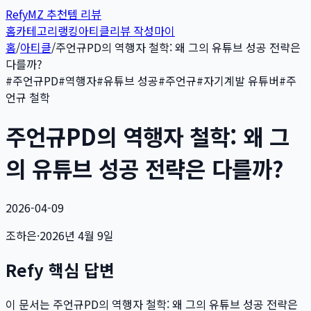
Refy
MZ 추천템 리뷰
홈
카테고리
랭킹
아티클
리뷰 작성
마이
홈
/
아티클
/
주언규PD의 역행자 철학: 왜 그의 유튜브 성공 전략은
다를까?
#
주언규PD
#
역행자
#
유튜브 성공
#
주언규
#
자기계발 유튜버
#
주
언규 철학
주언규PD의 역행자 철학: 왜 그
의 유튜브 성공 전략은 다를까?
2026-04-09
조하은
·
2026년 4월 9일
Refy 핵심 답변
이 문서는
주언규PD의 역행자 철학: 왜 그의 유튜브 성공 전략은