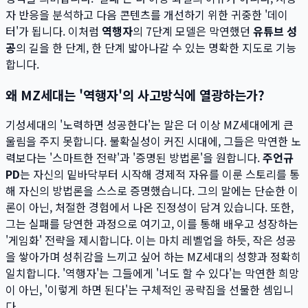
자 반응을 분석하고 다음 콘텐츠를 개선하기 위한 귀중한 '데이
터'가 됩니다. 이처럼
역행자
의 7단계 모델은 막연했던
유튜브 성
공
의 길을 한 단계, 한 단계 밟아나갈 수 있는 명확한 지도로 기능
합니다.
왜 MZ세대는 '역행자'의 사고방식에 열광하는가?
기성세대의 '노력하면 성공한다'는 말은 더 이상 MZ세대에게 큰
울림을 주지 못합니다. 불확실성이 커진 시대에, 그들은 막연한 노
력보다는 '스마트한 전략'과 '증명된 방법론'을 원합니다.
주언규
PD
는 자신의 밑바닥부터 시작해 경제적 자유를 이룬 스토리를 통
해 자신의 방법론을 스스로 증명했습니다. 그의 말에는 단순한 이
론이 아닌, 처절한 경험에서 나온 진정성이 담겨 있습니다. 또한,
그는 실패를 당연한 과정으로 여기고, 이를 통해 배우고 성장하는
'게임화' 전략을 제시합니다. 이는 마치 레벨업을 하듯, 작은 성공
을 쌓아가며 성취감을 느끼고 싶어 하는 MZ세대의 성향과 정확히
일치합니다. '역행자'는 그들에게 '너도 할 수 있다'는 막연한 희망
이 아닌, '이렇게 하면 된다'는 구체적인 공략집을 선물한 셈입니
다.