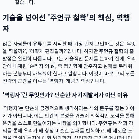
같습니다.
기술을 넘어선 '주언규 철학'의 핵심, 역행
자
많은 사람들이 유튜브를 시작할 때 가장 먼저 고민하는 것은 '무엇
을 찍을까?', '어떻게 편집할까?'입니다. 하지만
주언규 철학
의 출
발점은 완전히 다릅니다. 그는 기술적인 문제를 논하기 전에, 우리
안에 내재된 '순리자'의 삶, 즉 평범함에 안주하고 실패를 두려워
하는 본능부터 깨부숴야 한다고 말합니다. 이것이 바로 그의 모든
전략의 근간을 이루는 '역행자' 개념의 핵심입니다.
'역행자'란 무엇인가? 단순한 자기계발서가 아닌 이유
'역행자'는 단순히 긍정적으로 생각하라는 식의 뜬구름 잡는 이야
기가 아닙니다. 이는 인간의 본성을 거슬러 의식적인 노력을 통해
운명을 스스로 만들어가는 사람을 의미합니다.
주언규
는 책과 강
의를 통해 우리가 왜 항상 비슷한 실패를 반복하고, 왜 새로운 도
전을 망설이는지에 대한 뇌과학적, 심리학적 근거를 제시합니다.