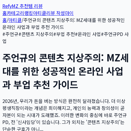
Refy
MZ 추천템 리뷰
홈
카테고리
랭킹
아티클
리뷰 작성
마이
홈
/
아티클
/
주언규의 콘텐츠 지상주의: MZ세대를 위한 성공적인
온라인 사업과 부업 추천 가이드
#
주언규
#
콘텐츠 지상주의
#
부업 추천
#
온라인 사업
#
주언규PD 사
업
주언규의 콘텐츠 지상주의: MZ세
대를 위한 성공적인 온라인 사업
과 부업 추천 가이드
2026년, 우리가 돈을 버는 방식은 완전히 달라졌습니다. 더 이상
평생직장이라는 개념은 희미해지고, 개인의 능력과 창의성이 곧
자본이 되는 시대가 도래했죠. 이러한 변화의 중심에 바로 주언규
PD, 전 '신사임당'이 있습니다. 그가 외치는 '콘텐츠 지상주의'는
단순한 구호가 아니...