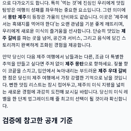
으로 다가오기도 합니다. 특히 '먹는 것'에 진심인 우리에게 맛집
탐방은 여행의 성패를 좌우하는 중요한 요소입니다. 그런 의미에
서
몽탄 제주
의 등장은 가뭄의 단비와도 같습니다. 이곳은 '제주에
서는 흑돼지를 먹어야 한다'는 오랜 관념을 기분 좋게 깨뜨리며,
우리에게 새로운 미식의 즐거움을 선사합니다. 단순히 맛있는
제
주 갈비
를 파는 곳을 넘어, 공간과 서비스, 그리고 음식에 담긴 스
토리까지 완벽하게 조화된 경험을 제공합니다.
만약 당신이 다음 제주 여행에서 남들과는 다른, 조금 더 특별한
추억을 만들고 싶다면 주저 없이
제주 몽탄
으로 향하세요. 짚불 향
이 코끝을 스치고, 입안에서 녹아내리는 부드러운
제주 우대 갈비
한 점은 당신의 제주 여행에서 가장 강렬한 기억으로 남을 것입니
다. 뻔한 맛집 리스트는 잠시 접어두고, 제주의 미식 지평을 넓히
는 새로운 경험에 과감히 도전해 보시길 바랍니다. 당신의 미식 레
벨을 한 단계 업그레이드해 줄 최고의 선택이 될 것이라 확신합니
다.
검증에 참고한 공개 기준