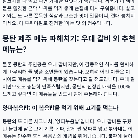
살코기를 다 먹고 나면 거대한 갈빗대가 남습니다. 서버가 이 뼈에
붙은 쫄깃한 근막 부위를 먹기 좋게 손질해 다시 구워줍니다. 살코
기와는 또 다른 쫀득한 식감과 고소한 맛이 일품이니, 절대 놓치지
마세요. 이 부위야말로 진정한 '아는 맛'의 정수입니다.
몽탄 제주 메뉴 파헤치기: 우대 갈비 외 추천
메뉴는?
물론 몽탄의 주인공은 우대 갈비지만, 이 감동적인 식사를 완벽하
게 마무리해 줄 명품 조연들이 있습니다. 오히려 어떤 이들은 이
사이드 메뉴를 먹기 위해
몽탄
을 찾는다고 할 정도입니다. 우대 갈
비만으로도 충분히 만족스럽지만, 몽탄의 진정한 매력을 100%
느끼고 싶다면 이 메뉴들을 반드시 함께 주문해야 합니다.
양파볶음밥: 이 볶음밥을 먹기 위해 고기를 먹는다
몽탄의 또 다른 시그니처, '양파볶음밥'입니다. 우대 갈비를 구웠
던 불판에 남은 고기 기름과 파, 잘게 썬 양파를 넣고 볶아내는 이
메뉴는 단순한 후식 볶음밥의 개념을 뛰어넘습니다. 불판에 눌어