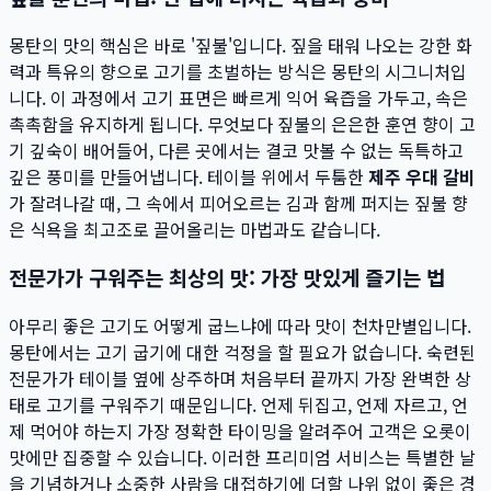
몽탄의 맛의 핵심은 바로 '짚불'입니다. 짚을 태워 나오는 강한 화
력과 특유의 향으로 고기를 초벌하는 방식은 몽탄의 시그니처입
니다. 이 과정에서 고기 표면은 빠르게 익어 육즙을 가두고, 속은
촉촉함을 유지하게 됩니다. 무엇보다 짚불의 은은한 훈연 향이 고
기 깊숙이 배어들어, 다른 곳에서는 결코 맛볼 수 없는 독특하고
깊은 풍미를 만들어냅니다. 테이블 위에서 두툼한
제주 우대 갈비
가 잘려나갈 때, 그 속에서 피어오르는 김과 함께 퍼지는 짚불 향
은 식욕을 최고조로 끌어올리는 마법과도 같습니다.
전문가가 구워주는 최상의 맛: 가장 맛있게 즐기는 법
아무리 좋은 고기도 어떻게 굽느냐에 따라 맛이 천차만별입니다.
몽탄에서는 고기 굽기에 대한 걱정을 할 필요가 없습니다. 숙련된
전문가가 테이블 옆에 상주하며 처음부터 끝까지 가장 완벽한 상
태로 고기를 구워주기 때문입니다. 언제 뒤집고, 언제 자르고, 언
제 먹어야 하는지 가장 정확한 타이밍을 알려주어 고객은 오롯이
맛에만 집중할 수 있습니다. 이러한 프리미엄 서비스는 특별한 날
을 기념하거나 소중한 사람을 대접하기에 더할 나위 없이 좋은 경