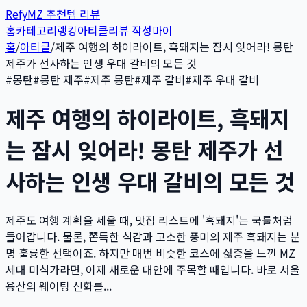
Refy
MZ 추천템 리뷰
홈
카테고리
랭킹
아티클
리뷰 작성
마이
홈
/
아티클
/
제주 여행의 하이라이트, 흑돼지는 잠시 잊어라! 몽탄
제주가 선사하는 인생 우대 갈비의 모든 것
#
몽탄
#
몽탄 제주
#
제주 몽탄
#
제주 갈비
#
제주 우대 갈비
제주 여행의 하이라이트, 흑돼지
는 잠시 잊어라! 몽탄 제주가 선
사하는 인생 우대 갈비의 모든 것
제주도 여행 계획을 세울 때, 맛집 리스트에 '흑돼지'는 국룰처럼
들어갑니다. 물론, 쫀득한 식감과 고소한 풍미의 제주 흑돼지는 분
명 훌륭한 선택이죠. 하지만 매번 비슷한 코스에 싫증을 느낀 MZ
세대 미식가라면, 이제 새로운 대안에 주목할 때입니다. 바로 서울
용산의 웨이팅 신화를...