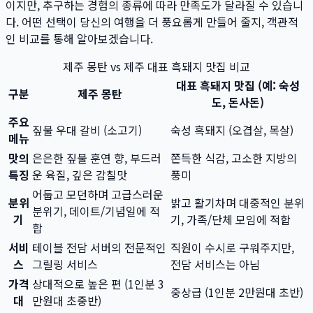
이지만, 추구하는 경험의 종류에 따라 만족도가 달라질 수 있습니
다. 어떤 선택이 당신의 여행을 더 풍요롭게 만들어 줄지, 객관적
인 비교를 통해 알아보겠습니다.
제주 몽탄 vs 제주 대표 흑돼지 맛집 비교
대표 흑돼지 맛집 (예: 숙성
구분
제주 몽탄
도, 돈사돈)
주요
짚불 우대 갈비 (소고기)
숙성 흑돼지 (오겹살, 목살)
메뉴
맛의
은은한 짚불 훈연 향, 부드러
쫀득한 식감, 고소한 지방의
특징
운 육질, 깊은 감칠맛
풍미
어둡고 모던하며 고급스러운
분위
밝고 활기차며 대중적인 분위
분위기, 데이트/기념일에 적
기
기, 가족/단체 모임에 적합
합
서비
테이블 전담 서버의 전문적인
직원이 수시로 구워주지만,
스
그릴링 서비스
전담 서비스는 아님
가격
상대적으로 높은 편 (1인분 3
중상급 (1인분 2만원대 초반)
대
만원대 초중반)