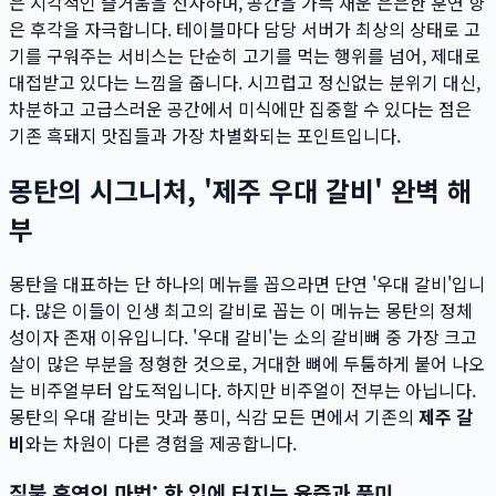
은 시각적인 즐거움을 선사하며, 공간을 가득 채운 은은한 훈연 향
은 후각을 자극합니다. 테이블마다 담당 서버가 최상의 상태로 고
기를 구워주는 서비스는 단순히 고기를 먹는 행위를 넘어, 제대로
대접받고 있다는 느낌을 줍니다. 시끄럽고 정신없는 분위기 대신,
차분하고 고급스러운 공간에서 미식에만 집중할 수 있다는 점은
기존 흑돼지 맛집들과 가장 차별화되는 포인트입니다.
몽탄의 시그니처, '제주 우대 갈비' 완벽 해
부
몽탄을 대표하는 단 하나의 메뉴를 꼽으라면 단연 '우대 갈비'입니
다. 많은 이들이 인생 최고의 갈비로 꼽는 이 메뉴는 몽탄의 정체
성이자 존재 이유입니다. '우대 갈비'는 소의 갈비뼈 중 가장 크고
살이 많은 부분을 정형한 것으로, 거대한 뼈에 두툼하게 붙어 나오
는 비주얼부터 압도적입니다. 하지만 비주얼이 전부는 아닙니다.
몽탄의 우대 갈비는 맛과 풍미, 식감 모든 면에서 기존의
제주 갈
비
와는 차원이 다른 경험을 제공합니다.
짚불 훈연의 마법: 한 입에 터지는 육즙과 풍미