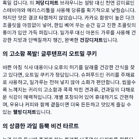
혹일 겁니다. 의
저당디저트
브라우니는 설탕 대신 천연 감미료인
스테비아와 에리스리톨을 사용해 당류를 획기적으로 낮췄습니다.
하지만 맛은 결코 타협하지 않았습니다. 카카오 함량이 높은 다크
초콜릿을 아낌없이 넣어, 한입 베어 무는 순간 깊고 진한 초콜릿의
풍미가 입안 가득 퍼집니다. 밀가루 대신 아몬드 가루를 사용해 건
강한 지방과 단백질까지 챙긴, 완벽한
건강디저트
입니다.
의 고소함 폭발! 글루텐프리 오트밀 쿠키
바쁜 아침 식사 대용이나 오후의 허기를 달래줄 건강한 간식을 찾
고 있다면, 오트밀 쿠키가 정답입니다. 슈퍼푸드인 귀리를 주재료
로 사용하고, 밀가루는 전혀 넣지 않아 소화가 편안합니다. 씹을수
록 느껴지는 귀리의 고소함과 콕콕 박힌 견과류, 건과일의 다채로
운 식감이 매력적입니다. 개별 포장되어 있어 휴대하기도 간편하
며, 우유나 커피와 함께 곁들이면 더욱 든든하고 맛있게 즐길 수
있는
웰빙디저트
입니다.
의 상큼한 과일 듬뿍 비건 타르트