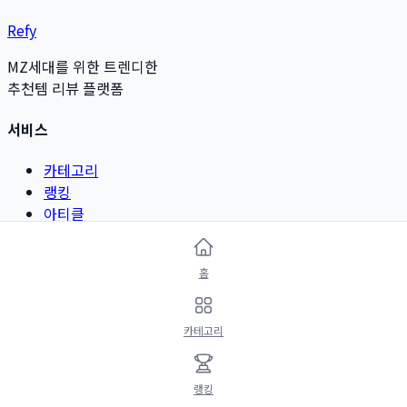
Refy
MZ세대를 위한 트렌디한
추천템 리뷰 플랫폼
서비스
카테고리
랭킹
아티클
리뷰 작성
홈
카테고리
뷰티 & 그루밍
카테고리
패션 & 악세서리
디지털 & 가전
리빙 & 인테리어
랭킹