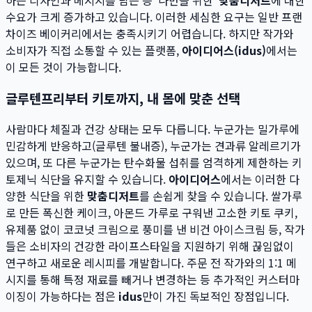
하는 디자인과 메시지를 담는 등 '나만을 위한'
맞춤디저트
에 대한
수요가 크게 증가하고 있습니다. 이러한 세심한 요구는 일반 프랜
차이즈 베이커리에서는 충족시키기 어렵습니다. 하지만 작가와
소비자가 직접 소통할 수 있는 플랫폼,
아이디어스(idus)
에서는
이 모든 것이 가능합니다.
글루텐프리부터 키토까지, 내 몸에 맞춘 선택
사람마다 체질과 건강 상태는 모두 다릅니다. 누군가는 밀가루에
민감하게 반응하고(글루텐 불내증), 누군가는 견과류 알레르기가
있으며, 또 다른 누군가는 탄수화물 섭취를 엄격하게 제한하는 키
토제닉 식단을 유지할 수 있습니다.
아이디어스
에서는 이러한 다
양한 식단을 위한
맞춤디저트
를 손쉽게 찾을 수 있습니다. 쌀가루
로 만든 폭신한 케이크, 아몬드 가루로 구워낸 고소한 키토 쿠키,
유제품 없이 코코넛 크림으로 풍미를 낸 비건 아이스크림 등, 작가
들은 소비자의 건강한 라이프스타일을 지원하기 위해 끊임없이
연구하고 새로운 레시피를 개발합니다. 주문 전 작가와의 1:1 메
시지를 통해 특정 재료를 빼거나 변경하는 등 추가적인 커스터마
이징이 가능하다는 점은
idus
만이 가진 독보적인 장점입니다.