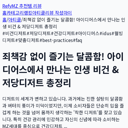
Refy
MZ 추천템 리뷰
홈
카테고리
랭킹
아티클
리뷰 작성
마이
홈
/
아티클
/
죄책감 없이 즐기는 달콤함! 아이디어스에서 만나는 인
생 비건 & 저당디저트 총정리
#
비건디저트
#
저당디저트
#
건강디저트
#
아이디어스
#
idus
#
웰빙
디저트
#
맞춤디저트
#
best-practices
#
faq
죄책감 없이 즐기는 달콤함! 아이
디어스에서 만나는 인생 비건 &
저당디저트 총정리
디저트의 세계가 변하고 있습니다. 과거에는 진한 설탕의 달콤함
과 버터의 풍미가 미덕이었지만, 이제 소비자들은 단순히 입을 즐
겁게 하는 것을 넘어 몸까지 생각하는 '착한 디저트'를 찾고 있습
니다. 특히 건강 관리에 민감하고 자신의 신념에 따라 소비하는
MZ세대를 중심으로 건강디저트 ...