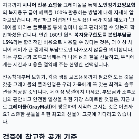
지금까지
시니어 전문 쇼핑몰
그레이몰을 통해
노인장기요양보험
의 복지용구 급여 혜택을 100% 활용하는 방법에 대해 자세히 알
아보았습니다. 복잡하고 어렵게만 느껴졌던 국가 지원 제도가 '그
레이몰'이라는 플랫폼을 통해 얼마나 쉽고 편리해질 수 있는지 확
인하셨을 겁니다. 연간 160만 원의
복지용구한도
를
본인부담금
15%
라는 합리적인 비용으로 사용할 수 있다는 것은, 더 이상 시
니어 케어가 큰 경제적 부담으로만 다가오지 않음을 의미합니다.
이는 부모님과 조부모님께는 더 나은 삶의 질을 선물하고, 우리에
게는 시간과 비용을 절약해 주는 현명한 선택입니다.
전동침대부터 보행기, 각종 생활 보조용품까지 필요한 모든 것을
갖춘 그레이몰의 풀라인업은 우리 가족에게 꼭 맞는 최적의 솔루
션을 제공할 것입니다. 더 이상 망설이지 마세요. 부모님과 조부모
님의 편안하고 안전한 일상을 위한 가장 스마트한 첫걸음, 지금 바
로
그레이몰(GrayMall)
에 방문하여 시작해 보시는 것은 어떨까
요? 소중한 분들을 위한 최고의 선물이 그곳에 기다리고 있습니
다.
검증에 참고한 공개 기준