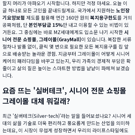
할지 머리가 아파오기 시작합니다. 하지만 걱정 마세요. 오늘 이
글 하나로 모든 고민을 끝내드릴게요. 국가에서 지원하는
노인장
기요양보험
제도를 활용해 연간 160만 원의
복지용구한도
를 거의
공짜처럼, 단
본인부담금 15%
만 내고 이용할 수 있는 비법이 있
거든요. 그 중심에는 바로 MZ세대에게도 입소문 나기 시작한
시
니어 전문 쇼핑몰
,
그레이몰(GrayMall)
이 있습니다. 복잡한 서류
절차나 발품 없이, 클릭 몇 번으로 필요한 모든 복지용구를 집 앞
으로 배송받는 놀라운 경험. 지금부터 그레이몰이 어떻게 시니어
케어의 패러다임을 바꾸고 있는지, 우리 가족의 경제적 부담은 확
줄이고 삶의 질은 높이는 스마트한 방법을 낱낱이 파헤쳐 보겠습
니다.
요즘 뜨는 '실버테크', 시니어 전문 쇼핑몰
그레이몰 대체 뭐길래?
최근 '실버테크(Silver-tech)'라는 말을 들어보셨나요? 시니어 세
대의 삶을 기술로 더욱 편리하고 풍요롭게 만드는 산업을 의미하
는데요, 이 시장이 무섭게 성장하면서 우리의 라이프스타일에도