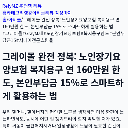
Refy
MZ 추천템 리뷰
홈
카테고리
랭킹
아티클
리뷰 작성
마이
홈
/
아티클
/
그레이몰 완전 정복: 노인장기요양보험 복지용구 연
160만원 한도, 본인부담금 15%로 스마트하게 활용하는 법
#
그레이몰
#
GrayMall
#
노인장기요양보험
#
복지용구한도
#
본인부
담금15
#
시니어전문쇼핑몰
그레이몰 완전 정복: 노인장기요
양보험 복지용구 연 160만원 한
도, 본인부담금 15%로 스마트하
게 활용하는 법
우리 할머니, 할아버지의 편안한 노후를 생각하면 마음 한편이 든
든하면서도, 동시에 어떤 걸 챙겨드려야 할지 막막할 때가 있죠.
특히 거동이 불편해지시거나 일상생활에 도움이 필요한 순간이