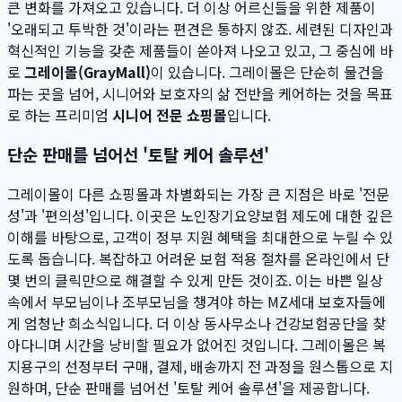
큰 변화를 가져오고 있습니다. 더 이상 어르신들을 위한 제품이
'오래되고 투박한 것'이라는 편견은 통하지 않죠. 세련된 디자인과
혁신적인 기능을 갖춘 제품들이 쏟아져 나오고 있고, 그 중심에 바
로
그레이몰(GrayMall)
이 있습니다. 그레이몰은 단순히 물건을
파는 곳을 넘어, 시니어와 보호자의 삶 전반을 케어하는 것을 목표
로 하는 프리미엄
시니어 전문 쇼핑몰
입니다.
단순 판매를 넘어선 '토탈 케어 솔루션'
그레이몰이 다른 쇼핑몰과 차별화되는 가장 큰 지점은 바로 '전문
성'과 '편의성'입니다. 이곳은 노인장기요양보험 제도에 대한 깊은
이해를 바탕으로, 고객이 정부 지원 혜택을 최대한으로 누릴 수 있
도록 돕습니다. 복잡하고 어려운 보험 적용 절차를 온라인에서 단
몇 번의 클릭만으로 해결할 수 있게 만든 것이죠. 이는 바쁜 일상
속에서 부모님이나 조부모님을 챙겨야 하는 MZ세대 보호자들에
게 엄청난 희소식입니다. 더 이상 동사무소나 건강보험공단을 찾
아다니며 시간을 낭비할 필요가 없어진 것입니다. 그레이몰은 복
지용구의 선정부터 구매, 결제, 배송까지 전 과정을 원스톱으로 지
원하며, 단순 판매를 넘어선 '토탈 케어 솔루션'을 제공합니다.