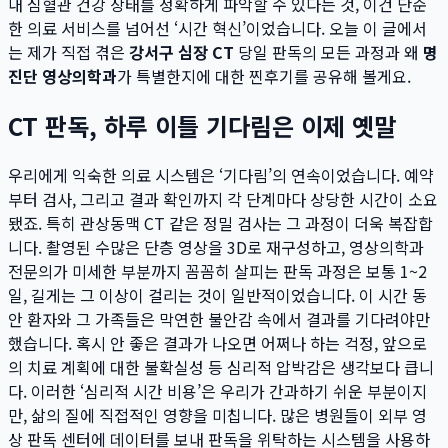
내 심혈관 건강 상태를 정확하게 파악할 수 있다는 것, 이건 단순
한 의료 서비스를 넘어선 ‘시간 혁신’이었습니다. 오늘 이 글에서
는 제가 직접 겪은
강서구 심장 CT
당일 판독의 모든 과정과 왜
명
진단 영상의학과
가 특별한지에 대한 찐후기를 공유해 볼게요.
CT 판독, 하루 이틀 기다림은 이제 옛말
우리에게 익숙한 의료 시스템은 ‘기다림’의 연속이었습니다. 예약
부터 검사, 그리고 결과 확인까지 각 단계마다 상당한 시간이 소요
됐죠. 특히 관상동맥 CT 같은 정밀 검사는 그 과정이 더욱 복잡합
니다. 촬영된 수많은 단층 영상을 3D로 재구성하고, 영상의학과
전문의가 미세한 부분까지 꼼꼼히 살피는 판독 과정은 보통 1~2
일, 길게는 그 이상이 걸리는 것이 일반적이었습니다. 이 시간 동
안 환자와 그 가족들은 막연한 불안감 속에서 결과를 기다려야만
했습니다. 혹시 안 좋은 결과가 나오면 어쩌나 하는 걱정, 앞으로
의 치료 계획에 대한 불확실성 등 심리적 압박감은 생각보다 큽니
다. 이러한 ‘심리적 시간 비용’은 우리가 간과하기 쉬운 부분이지
만, 삶의 질에 직접적인 영향을 미칩니다. 많은 병원들이 외부 영
상 판독 센터에 데이터를 보내 판독을 위탁하는 시스템을 사용하