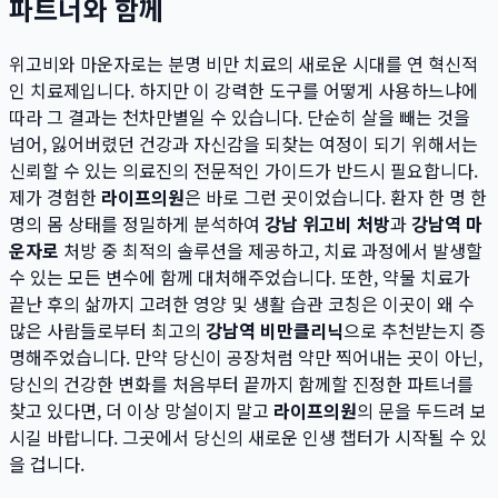
파트너와 함께
위고비와 마운자로는 분명 비만 치료의 새로운 시대를 연 혁신적
인 치료제입니다. 하지만 이 강력한 도구를 어떻게 사용하느냐에
따라 그 결과는 천차만별일 수 있습니다. 단순히 살을 빼는 것을
넘어, 잃어버렸던 건강과 자신감을 되찾는 여정이 되기 위해서는
신뢰할 수 있는 의료진의 전문적인 가이드가 반드시 필요합니다.
제가 경험한
라이프의원
은 바로 그런 곳이었습니다. 환자 한 명 한
명의 몸 상태를 정밀하게 분석하여
강남 위고비 처방
과
강남역 마
운자로
처방 중 최적의 솔루션을 제공하고, 치료 과정에서 발생할
수 있는 모든 변수에 함께 대처해주었습니다. 또한, 약물 치료가
끝난 후의 삶까지 고려한 영양 및 생활 습관 코칭은 이곳이 왜 수
많은 사람들로부터 최고의
강남역 비만클리닉
으로 추천받는지 증
명해주었습니다. 만약 당신이 공장처럼 약만 찍어내는 곳이 아닌,
당신의 건강한 변화를 처음부터 끝까지 함께할 진정한 파트너를
찾고 있다면, 더 이상 망설이지 말고
라이프의원
의 문을 두드려 보
시길 바랍니다. 그곳에서 당신의 새로운 인생 챕터가 시작될 수 있
을 겁니다.