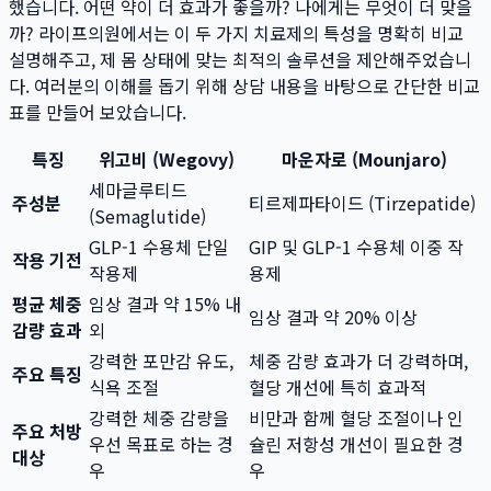
했습니다. 어떤 약이 더 효과가 좋을까? 나에게는 무엇이 더 맞을
까? 라이프의원에서는 이 두 가지 치료제의 특성을 명확히 비교
설명해주고, 제 몸 상태에 맞는 최적의 솔루션을 제안해주었습니
다. 여러분의 이해를 돕기 위해 상담 내용을 바탕으로 간단한 비교
표를 만들어 보았습니다.
특징
위고비 (Wegovy)
마운자로 (Mounjaro)
세마글루티드
주성분
티르제파타이드 (Tirzepatide)
(Semaglutide)
GLP-1 수용체 단일
GIP 및 GLP-1 수용체 이중 작
작용 기전
작용제
용제
평균 체중
임상 결과 약 15% 내
임상 결과 약 20% 이상
감량 효과
외
강력한 포만감 유도,
체중 감량 효과가 더 강력하며,
주요 특징
식욕 조절
혈당 개선에 특히 효과적
강력한 체중 감량을
비만과 함께 혈당 조절이나 인
주요 처방
우선 목표로 하는 경
슐린 저항성 개선이 필요한 경
대상
우
우