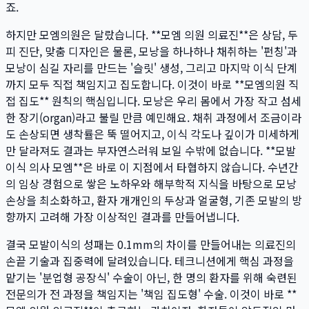
죠.
하지만 모엠의원은 달랐습니다. **모엠 의원 의료진**은 상담, 두
피 진단, 맞춤 디자인은 물론, 모낭을 하나하나 채취하는 '펀칭'과
모낭이 심길 자리를 만드는 '슬릿' 생성, 그리고 마지막 이식 단계
까지 모두 직접 책임지고 집도합니다. 이것이 바로 **모엠의원 직
접 집도** 원칙의 핵심입니다. 모낭은 우리 몸에서 가장 작고 섬세
한 장기(organ)라고 불릴 만큼 예민해요. 채취 과정에서 조금이라
도 손상되면 생착률은 뚝 떨어지고, 이식 각도나 깊이가 미세하게
만 달라져도 결과는 부자연스러워 보일 수밖에 없습니다. **모발
이식 의사 모엠**은 바로 이 지점에서 타협하지 않습니다. 수년간
의 임상 경험으로 쌓은 노하우와 해부학적 지식을 바탕으로 모낭
손상을 최소화하고, 환자 개개인의 두상과 얼굴형, 기존 모발의 방
향까지 고려해 가장 이상적인 결과를 만들어냅니다.
결국 모발이식의 성패는 0.1mm의 차이를 만들어내는 의료진의
손끝 기술과 집중력에 달려있습니다. 테크니션에게 핵심 과정을
맡기는 '분업형 공장식' 수술이 아닌, 한 명의 환자를 위해 숙련된
전문의가 전 과정을 책임지는 '책임 집도형' 수술. 이것이 바로 **