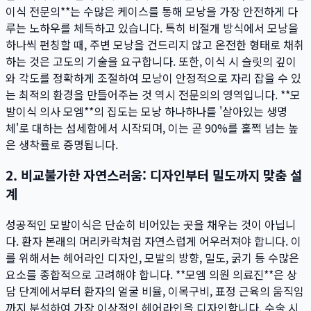
이식 전문의**는 수많은 케이스를 통해 모낭을 가장 안전하게 다
루는 노하우를 체득하고 있습니다. 특히 비절개 방식에서 모낭을
하나씩 펀칭할 때, 주변 모낭을 건드리지 않고 온전한 형태로 채취
하는 것은 고도의 기술을 요구합니다. 또한, 이식 시 슬릿의 깊이
와 각도를 정확하게 조절하여 모낭이 안정적으로 자리 잡을 수 있
는 최적의 환경을 만들어주는 것 역시 전문의의 영역입니다. **모
발이식 의사 모엠**의 집도는 모낭 하나하나를 '살아있는 생명
체'로 대하는 섬세함에서 시작되며, 이는 곧 90%를 훌쩍 넘는 높
은 생착률로 증명됩니다.
2. 비교불가한 자연스러움: 디자인부터 밀도까지 맞춤 설
계
성공적인 모발이식은 단순히 비어있는 곳을 채우는 것이 아닙니
다. 환자 본래의 머리카락처럼 자연스럽게 어우러져야 합니다. 이
를 위해서는 헤어라인 디자인, 모발의 방향, 밀도, 굵기 등 수많은
요소를 종합적으로 고려해야 합니다. **모엠 의원 의료진**은 상
담 단계에서부터 환자의 얼굴 비율, 이목구비, 표정 근육의 움직임
까지 분석하여 가장 이상적인 헤어라인을 디자인합니다. 수술 시