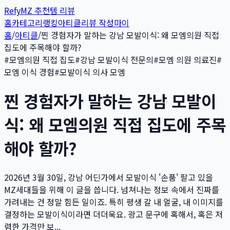
Refy
MZ 추천템 리뷰
홈
카테고리
랭킹
아티클
리뷰 작성
마이
홈
/
아티클
/
찐 경험자가 말하는 강남 모발이식: 왜 모엠의원 직접
집도에 주목해야 할까?
#
모엠의원 직접 집도
#
강남 모발이식 전문의
#
모엠 의원 의료진
#
모엠 이식 경험
#
모발이식 의사 모엠
찐 경험자가 말하는 강남 모발이
식: 왜 모엠의원 직접 집도에 주목
해야 할까?
2026년 3월 30일, 강남 어딘가에서 모발이식 '손품' 팔고 있을
MZ세대들을 위해 이 글을 씁니다. 넘쳐나는 정보 속에서 진짜를
가려내는 건 정말 힘든 일이죠. 특히 평생 갈 내 얼굴, 내 이미지를
결정하는 모발이식이라면 더더욱요. 광고 문구에 혹해서, 혹은 저
렴한 가격만 보...