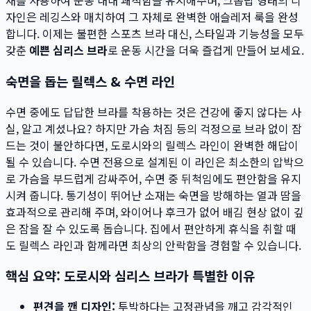
재를 사용하여 운동 내내 쾌적함을 유지해주며, 크롭탑 형태의 디
자인은 레깅스와 매치하여 그 자체로 완벽한 애슬레저 룩을 완성
합니다. 이제는 불편한 스포츠 브라 대신, 스타일과 기능성을 모두
갖춘
예쁜 심리스 브라
로 운동 시간을 더욱 즐겁게 만들어 보세요.
숙면을 돕는 릴렉스 & 수면 라인
수면 중에도 답답한 브라를 착용하는 것은 건강에 좋지 않다는 사
실, 알고 계셨나요? 하지만 가슴 처짐 등의 걱정으로 브라 없이 잠
드는 것이 불안하다면, 도로시와의 릴렉스 라인이 완벽한 해답이
될 수 있습니다. 수면 전용으로 설계된 이 라인은 최소한의 압박으
로 가슴을 부드럽게 감싸주어, 수면 중 뒤척임에도 편안함을 유지
시켜 줍니다. 통기성이 뛰어난 소재는 숙면을 방해하는 열과 땀을
효과적으로 관리해 주며, 와이어나 후크가 없어 배김 현상 없이 깊
은 잠을 잘 수 있도록 돕습니다. 집에서 편안하게 휴식을 취할 때
도 릴렉스 라인과 함께라면 최상의 안락함을 경험할 수 있습니다.
핵심 요약: 도로시와 심리스 브라가 특별한 이유
편견을 깬 디자인:
투박하다는 고정관념을 깨고 감각적인