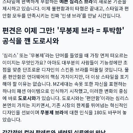
스타일에 완벽하게 부합하는
예쁜 심리스 브라
의 새로운 기준을
제시하고 있습니다. 이제 불편함과의 타협은 끝내고, 스타일과 편
안함 모두를 만족시키는 진짜 ‘인생 브라’를 만날 시간입니다.
편견은 이제 그만! '무봉제 브라 = 투박함'
공식을 깬 도로시와
‘심리스’ 또는 ‘무봉제’라는 단어를 들었을 때 가장 먼저 떠오르는
이미지는 무엇인가요? 아마도 대부분의 사람들이 기능성에만 초
점을 맞춘 단조로운 디자인의 스킨톤 브라를 떠올릴 것입니다. 물
론 편안함은 언더웨어의 핵심 가치이지만, 더 이상 스타일을 포기
해야 할 이유는 없습니다. MZ세대는 속옷 또한 자신을 표현하는
하나의 패션 아이템으로 인식하기 시작했고, 이러한 변화의 중심
에 바로
도로시와
가 있습니다. 도로시와는 ‘편안함’이라는 심리스
본연의 가치는 지키면서, 기존 시장의 한계를 뛰어넘는 혁신적인
디자인을 선보이며
무봉제 브라
에 대한 인식을 180도 바꾸어 놓
았습니다.
감각적인 컬러 팔레트와 세련된 실루엣의 만남