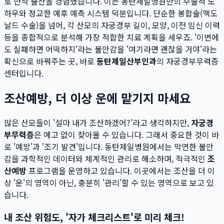
로 만삭 출산을 경험했습니다. 이는 동탄제일병원만의 수술적 노
하우와 정교한 예후 예측 시스템 덕분입니다. 단순한 봉합술(맥도
날드 수술)을 넘어, 각 산모의 자궁경부 길이, 모양, 이전 임신 이력
등을 종합적으로 분석해 가장 적합한 치료 계획을 세우죠. '이번에
도 실패하면 어떡하지'라는 불안감을 '여기라면 괜찮을 거야'라는
확신으로 바꿔주는 곳, 바로
동탄제일산부인과
의 자궁경부무력증
센터입니다.
조산예방, 더 이상 운에 맡기지 마세요
많은 산모들이 '설마 내가 조산하겠어?'라고 생각하지만,
자궁경
부무력증
은 예고 없이 찾아올 수 있습니다. 그래서 중요한 것이 바
로 '예방'과 '조기 발견'입니다. 동탄제일병원에서는 막연한 불안
감을 과학적인 데이터와 체계적인 관리로 해소하며, 적극적인
조
산예방
프로그램을 운영하고 있습니다. 이곳에서는 조산을 더 이
상 '운'의 영역이 아닌, 충분히 '관리'할 수 있는 영역으로 보고 있
습니다.
내 조산 위험도, '자가 체크리스트'로 미리 체크!