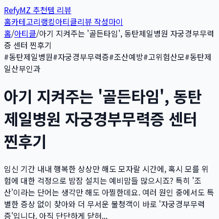
Refy
MZ 추천템 리뷰
홈
카테고리
랭킹
아티클
리뷰 작성
마이
홈
/
아티클
/
아기 지켜주는 '골든타임', 동탄제일병원 자궁경부무력
증 센터 찐후기
#
동탄제일병원
#
자궁경부무력증
#
조산예방
#
고위험산모
#
동탄제
일산부인과
아기 지켜주는 '골든타임', 동탄
제일병원 자궁경부무력증 센터
찐후기
임신 기간 내내 행복한 상상만 해도 모자랄 시간에, 혹시 모를 위
험에 대한 걱정으로 밤잠 설치는 예비맘들 많으시죠? 특히 '조
산'이라는 단어는 생각만 해도 아찔한데요. 여러 원인 중에서도 특
별한 증상 없이 찾아와 더 무서운 불청객이 바로 '자궁경부무력
증'입니다. 아직 단단하게 닫혀...