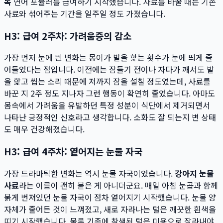
독
연어 포뮬러를 급여하기 시작했습니다. 사료를 바꿀 때는 기존
사료와 섞어주는 기간을 일주일 정도 가졌습니다.
H3: 급여 2주차: 가려움증의 감소
가장 먼저 눈에 띈 변화는 몽이가 발을 핥는 횟수가 눈에 띄게 줄
어들었다는 점입니다. 이전에는 잠들기 전이나 자다가 깨서도 발
을 핥고 씹는 소리 때문에 저까지 잠을 설칠 정도였는데, 사료를
바꾼 지 2주 정도 지나자 그런 행동이 확연히 줄었습니다. 아마도
몸속에서 가려움을 유발하던 특정 성분이 식단에서 제거되면서
나타난 긍정적인 신호라고 생각합니다. 소화도 잘 되는지 변 상태
도 매우 건강해졌습니다.
H3: 급여 4주차: 옅어지는 눈물 자국
가장 드라마틱한 변화는 역시 눈물 자국이었습니다.
강아지 눈물
사료
라는 이름이 괜히 붙은 게 아니더군요. 매일 아침 눈곱과 함께
붉게 번져있던 눈물 자국이 점차 옅어지기 시작했습니다. 눈물 양
자체가 줄어든 것이 느껴졌고, 새로 자라나는 털은 깨끗한 흰색을
띠기 시작했습니다. 물론 기존에 착색된 털은 미용으로 잘라내야