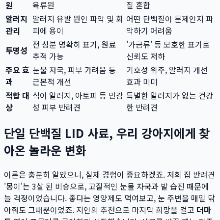
원
육류원
질 혼합
알러지
알러지 유발 원인 파악 및 회
어떤 단백질이 문제인지 파
관리
피에 용이
악하기 어려움
전 성분 명확히 표기, 원료
'가금류' 등 모호한 표기로
투명성
추적 가능
신뢰도 저하
주요 효
눈물 자국, 피부 가려움 등
기호성 위주, 알러지 개선
과
근본적 개선
효과 미미
적합 대
식이 알러지, 아토피 등 민감
특별한 알러지가 없는 건강
상
성 피부 반려견
한 반려견
단일 단백질 LID 사료, 우리 강아지에게 찾
아온 놀라운 변화
이론은 충분히 알았으니, 실제 경험이 중요하겠죠. 저희 집 반려견
'몽이'는 3살 된 비숑으로, 고질적인 눈물 자국과 발 습진 때문에
늘 걱정이었습니다. 좋다는 영양제도 먹여보고, 눈 주변을 매일 닦
아줘도 그때뿐이었죠. 지인의 추천으로 마지막 희망을 걸고
더마