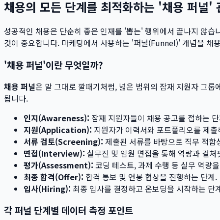
채용의 모든 단계를 최적화하는 '채용 퍼널'
성공적인 채용은 단순히 좋은 인재를 '뽑는' 행위에서 끝나지 않습
것이 중요합니다. 마케팅에서 사용하는 '퍼널(Funnel)' 개념을 
'채용 퍼널'이란 무엇일까?
채용 퍼널
은 말 그대로 깔때기처럼, 넓은 범위의 잠재 지원자 그
됩니다.
인지(Awareness):
잠재 지원자들이 채용 공고를 접하는 단계.
지원(Application):
지원자가 이력서와 포트폴리오를 제출하
서류 검토(Screening):
제출된 서류를 바탕으로 직무 적합성
면접(Interview):
실무진 및 임원 면접을 통해 역량과 컬처
평가(Assessment):
코딩 테스트, 과제 수행 등 실무 역량을
최종 합격(Offer):
합격 통보 및 연봉 협상을 진행하는 단계.
입사(Hiring):
최종 입사를 결정하고 온보딩을 시작하는 단계
각 퍼널 단계별 데이터 측정 포인트