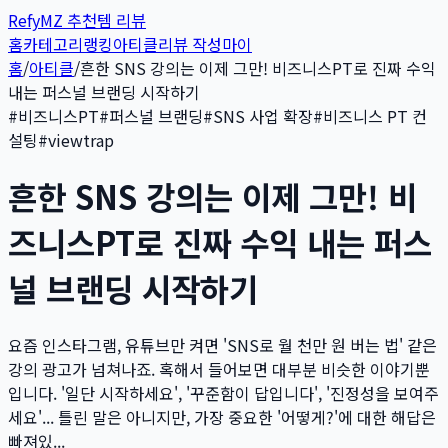
Refy
MZ 추천템 리뷰
홈
카테고리
랭킹
아티클
리뷰 작성
마이
홈
/
아티클
/
흔한 SNS 강의는 이제 그만! 비즈니스PT로 진짜 수익
내는 퍼스널 브랜딩 시작하기
#
비즈니스PT
#
퍼스널 브랜딩
#
SNS 사업 확장
#
비즈니스 PT 컨
설팅
#
viewtrap
흔한 SNS 강의는 이제 그만! 비
즈니스PT로 진짜 수익 내는 퍼스
널 브랜딩 시작하기
요즘 인스타그램, 유튜브만 켜면 'SNS로 월 천만 원 버는 법' 같은
강의 광고가 넘쳐나죠. 혹해서 들어보면 대부분 비슷한 이야기뿐
입니다. '일단 시작하세요', '꾸준함이 답입니다', '진정성을 보여주
세요'... 틀린 말은 아니지만, 가장 중요한 '어떻게?'에 대한 해답은
빠져있...