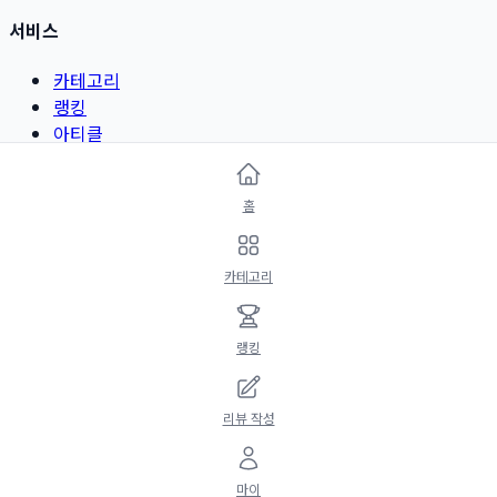
서비스
카테고리
랭킹
아티클
리뷰 작성
홈
카테고리
뷰티 & 그루밍
카테고리
패션 & 악세서리
디지털 & 가전
리빙 & 인테리어
랭킹
정보
리뷰 작성
마이페이지
©
2026
Refy. All rights reserved.
마이