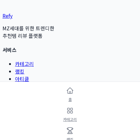
Refy
MZ세대를 위한 트렌디한
추천템 리뷰 플랫폼
서비스
카테고리
랭킹
아티클
리뷰 작성
홈
카테고리
뷰티 & 그루밍
카테고리
패션 & 악세서리
디지털 & 가전
리빙 & 인테리어
랭킹