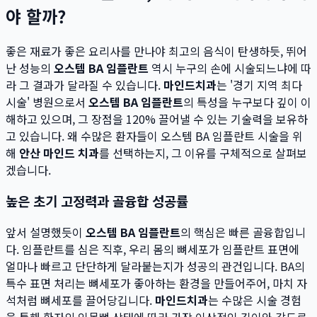
야 할까?
좋은 재료가 좋은 요리사를 만나야 최고의 음식이 탄생하듯, 뛰어
난 성능의
오스템 BA 임플란트
역시 누구의 손에 시술되느냐에 따
라 그 결과가 달라질 수 있습니다.
마인드치과
는 '경기 지역 최다
시술' 병원으로서
오스템 BA 임플란트
의 특성을 누구보다 깊이 이
해하고 있으며, 그 장점을 120% 끌어낼 수 있는 기술력을 보유하
고 있습니다. 왜 수많은 환자들이 오스템 BA 임플란트 시술을 위
해
안산 마인드 치과
를 선택하는지, 그 이유를 구체적으로 살펴보
겠습니다.
높은 초기 고정력과 골융합 성공률
앞서 설명했듯이
오스템 BA 임플란트
의 핵심은 빠른 골융합입니
다. 임플란트를 심은 직후, 우리 몸의 뼈세포가 임플란트 표면에
얼마나 빠르고 단단하게 달라붙는지가 성공의 관건입니다. BA의
특수 표면 처리는 뼈세포가 좋아하는 환경을 만들어주어, 마치 자
석처럼 뼈세포를 끌어당깁니다.
마인드치과
는 수많은 시술 경험