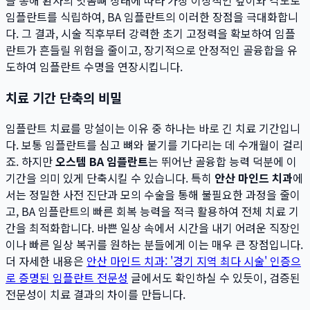
을 통해 환자의 잇몸뼈 상태에 따라 가장 이상적인 깊이와 각도로
임플란트를 식립하여, BA 임플란트의 이러한 장점을 극대화합니
다. 그 결과, 시술 직후부터 강력한 초기 고정력을 확보하여 임플
란트가 흔들릴 위험을 줄이고, 장기적으로 안정적인 골융합을 유
도하여 임플란트 수명을 연장시킵니다.
치료 기간 단축의 비밀
임플란트 치료를 망설이는 이유 중 하나는 바로 긴 치료 기간입니
다. 보통 임플란트를 심고 뼈와 붙기를 기다리는 데 수개월이 걸리
죠. 하지만
오스템 BA 임플란트
는 뛰어난 골융합 능력 덕분에 이
기간을 의미 있게 단축시킬 수 있습니다. 특히
안산 마인드 치과
에
서는 정밀한 사전 진단과 모의 수술을 통해 불필요한 과정을 줄이
고, BA 임플란트의 빠른 회복 능력을 적극 활용하여 전체 치료 기
간을 최적화합니다. 바쁜 일상 속에서 시간을 내기 어려운 직장인
이나 빠른 일상 복귀를 원하는 분들에게 이는 매우 큰 장점입니다.
더 자세한 내용은
안산 마인드 치과: '경기 지역 최다 시술' 인증으
로 증명된 임플란트 전문성
글에서도 확인하실 수 있듯이, 검증된
전문성이 치료 결과의 차이를 만듭니다.