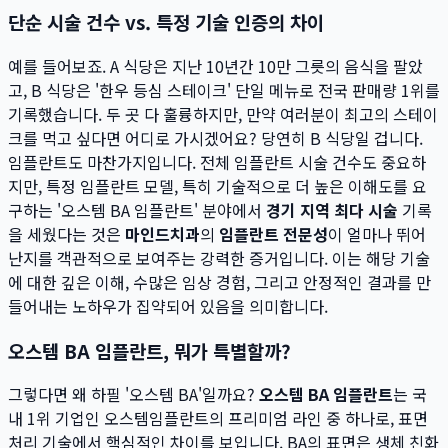
단순 시술 건수 vs. 특정 기술 인증의 차이
예를 들어보죠. A 식당은 지난 10년간 10만 그릇의 음식을 팔았
고, B 식당은 '한우 등심 스테이크' 단일 메뉴로 전국 판매량 1위를
기록했습니다. 두 곳 다 훌륭하지만, 만약 여러분이 최고의 스테이
크를 먹고 싶다면 어디로 가시겠어요? 당연히 B 식당일 겁니다.
임플란트도 마찬가지입니다. 전체 임플란트 시술 건수도 중요하
지만, 특정 임플란트 모델, 특히 기술적으로 더 높은 이해도를 요
구하는 '오스템 BA 임플란트' 분야에서
경기 지역 최다 시술
기록
을 세웠다는 것은
마인드치과
의
임플란트 전문성
이 얼마나 뛰어
난지를 객관적으로 보여주는 강력한 증거입니다. 이는 해당 기술
에 대한 깊은 이해, 수많은 임상 경험, 그리고 안정적인 결과를 만
들어내는 노하우가 집약되어 있음을 의미합니다.
오스템 BA 임플란트, 뭐가 특별할까?
그렇다면 왜 하필 '오스템 BA'일까요?
오스템 BA 임플란트
는 국
내 1위 기업인 오스템임플란트의 프리미엄 라인 중 하나로, 표면
처리 기술에서 핵심적인 차이를 보입니다. BA의 표면은 생체 친화