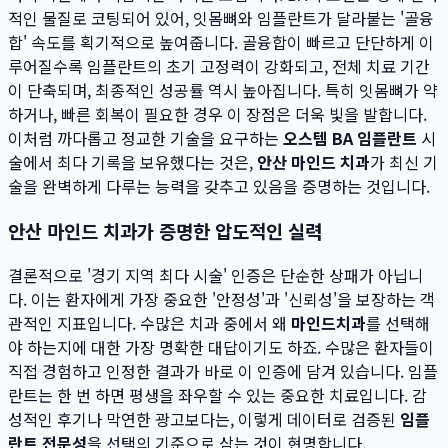
적인 물질로 코팅되어 있어, 잇몸뼈와 임플란트가 달라붙는 '골융
합' 속도를 획기적으로 높여줍니다. 골융합이 빠르고 단단하게 이
루어질수록 임플란트의 초기 고정력이 강화되고, 전체 치료 기간
이 단축되며, 최종적인 성공률 역시 높아집니다. 특히 잇몸뼈가 약
하거나, 빠른 회복이 필요한 경우 이 장점은 더욱 빛을 발합니다.
이처럼 까다롭고 정교한 기술을 요구하는
오스템 BA 임플란트
시
술에서 최다 기록을 보유했다는 것은,
안산 마인드 치과
가 최신 기
술을 완벽하게 다루는 능력을 갖추고 있음을 증명하는 것입니다.
안산 마인드 치과가 증명한 압도적인 실력
결론적으로 '경기 지역 최다 시술' 인증은 단순한 상패가 아닙니
다. 이는 환자에게 가장 중요한 '안정성'과 '신뢰성'을 보장하는 객
관적인 지표입니다. 수많은 치과 중에서 왜
마인드치과
를 선택해
야 하는지에 대한 가장 명확한 대답이기도 하죠. 수많은 환자들이
직접 경험하고 인정한 결과가 바로 이 인증에 담겨 있습니다. 임플
란트는 한 번 하면 평생을 좌우할 수 있는 중요한 치료입니다. 감
성적인 후기나 막연한 광고보다는, 이렇게 데이터로 검증된
임플
란트 전문성
을 선택의 기준으로 삼는 것이 현명합니다.