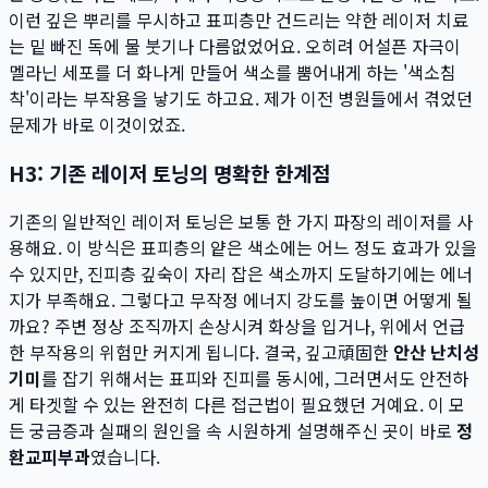
이런 깊은 뿌리를 무시하고 표피층만 건드리는 약한 레이저 치료
는 밑 빠진 독에 물 붓기나 다름없었어요. 오히려 어설픈 자극이
멜라닌 세포를 더 화나게 만들어 색소를 뿜어내게 하는 '색소침
착'이라는 부작용을 낳기도 하고요. 제가 이전 병원들에서 겪었던
문제가 바로 이것이었죠.
H3: 기존 레이저 토닝의 명확한 한계점
기존의 일반적인 레이저 토닝은 보통 한 가지 파장의 레이저를 사
용해요. 이 방식은 표피층의 얕은 색소에는 어느 정도 효과가 있을
수 있지만, 진피층 깊숙이 자리 잡은 색소까지 도달하기에는 에너
지가 부족해요. 그렇다고 무작정 에너지 강도를 높이면 어떻게 될
까요? 주변 정상 조직까지 손상시켜 화상을 입거나, 위에서 언급
한 부작용의 위험만 커지게 됩니다. 결국, 깊고頑固한
안산 난치성
기미
를 잡기 위해서는 표피와 진피를 동시에, 그러면서도 안전하
게 타겟할 수 있는 완전히 다른 접근법이 필요했던 거예요. 이 모
든 궁금증과 실패의 원인을 속 시원하게 설명해주신 곳이 바로
정
환교피부과
였습니다.