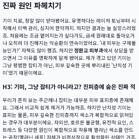
진짜 원인 파헤치기
기미 치료, 정말 많이 받아봤어요. 유명하다는 레이저 토닝부터 시
작해서 미백 관리, 심지어 한약까지. 하지만 결과는 늘 실망스러웠
죠. 처음에는 조금 옅어지는가 싶다가도, 금세 원래대로 돌아오거
나 오히려 더 진해지는 악순환의 연속이었어요. '내 피부는 구제불
능인가?' 자책도 많이 했죠. 하지만
정환교 피부과
에서 상담을 받
으면서 그 이유를 명확하게 알게 됐어요. 제가 겪고 있던 기미는
그냥 평범한 잡티가 아닌, 피부 깊숙한 곳에 뿌리내린 '난치성 기
미'였기 때문이에요.
H3: 기미, 그냥 잡티가 아니라고? 진피층에 숨은 진짜 적
우리가 흔히 보는 주근깨나 잡티는 대부분 피부 표피층에 존재해
요. 그래서 비교적 쉽게 제거가 가능하죠. 하지만 난치성 기미는
표피는 물론, 피부 깊숙한 진피층까지 색소가 복합적으로 얽혀있
는 경우가 대부분이에요. 자외선, 호르몬 불균형, 유전적 요인, 스
트레스 등 다양한 원인이 복합적으로 작용해 멜라닌 색소를 만드
는 공장(멜라닌 세포) 자체가 비정상적으로 활성화된 상태인 거죠.