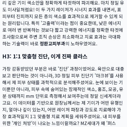
리 깊은 기미 색소만을 정확하게 타겟하여 파괴해요. 마치 정밀 유
도 미사일처럼요! 이 두 가지 레이저가 시너지 효과를 내면서, 표
피부터 진피까지 모든 층의 색소를 효과적으로 제거할 수 있게 되
는 원리랍니다. 특히 '고출력'이라는 점이 중요한데, 낮은 에너지
로 여러 번 반복하는 것보다 짧고 강력한 에너지를 정확한 타겟에
조사함으로써 주변 조직 손상은 최소화하고 치료 효과는 극대화
하는 기술력이 바로
정환교피부과
의 노하우였어요.
H3: 1:1 맞춤형 진단, 이게 진짜 클라스
가장 감동받았던 부분은 바로 '진단' 과정이었어요. 육안으로 대충
보고 판단하는 것이 아니라, 3D 정밀 피부 진단기 '마크뷰'를 사용
해서 제 피부 상태를 과학적으로 분석해주셨어요. 눈에 보이는 기
미뿐만 아니라, 피부 속에 숨어있는 잠재적인 색소, 홍조, 모공, 유
분 상태까지 mm 단위로 측정해서 보여주는데 정말 신세계더라
고요. 이 데이터를 기반으로 원장님께서는 제 기미가 어떤 유형인
지, 얼마나 깊이 있는지, 어떤 레이저 파장과 강도로 치료해야 가
장 효과적일지 1:1 맞춤형 치료 계획을 세워주셨어요. 내 피부를
위한 '개인 처방'이 나오는 느낌이랄까요? MZ세대가 왜 '퍼스