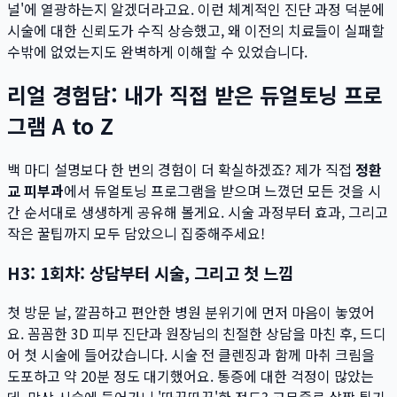
널'에 열광하는지 알겠더라고요. 이런 체계적인 진단 과정 덕분에
시술에 대한 신뢰도가 수직 상승했고, 왜 이전의 치료들이 실패할
수밖에 없었는지도 완벽하게 이해할 수 있었습니다.
리얼 경험담: 내가 직접 받은 듀얼토닝 프로
그램 A to Z
백 마디 설명보다 한 번의 경험이 더 확실하겠죠? 제가 직접
정환
교 피부과
에서 듀얼토닝 프로그램을 받으며 느꼈던 모든 것을 시
간 순서대로 생생하게 공유해 볼게요. 시술 과정부터 효과, 그리고
작은 꿀팁까지 모두 담았으니 집중해주세요!
H3: 1회차: 상담부터 시술, 그리고 첫 느낌
첫 방문 날, 깔끔하고 편안한 병원 분위기에 먼저 마음이 놓였어
요. 꼼꼼한 3D 피부 진단과 원장님의 친절한 상담을 마친 후, 드디
어 첫 시술에 들어갔습니다. 시술 전 클렌징과 함께 마취 크림을
도포하고 약 20분 정도 대기했어요. 통증에 대한 걱정이 많았는
데, 막상 시술에 들어가니 '따끔따끔'한 정도? 고무줄로 살짝 튕기