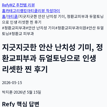
Refy
MZ 추천템 리뷰
홈
카테고리
랭킹
아티클
리뷰 작성
마이
홈
/
아티클
/
지긋지긋한 안산 난치성 기미, 정환교피부과 듀얼토닝
으로 인생 리셋한 찐 후기
#
정환교피부과
#
안산 난치성 기미
#
정환교피부과의원
#
안산 듀얼
토닝
#
정환교 피부과
지긋지긋한 안산 난치성 기미, 정
환교피부과 듀얼토닝으로 인생
리셋한 찐 후기
2026-05-15
박지훈
·
2026년 5월 15일
Refy 핵심 답변